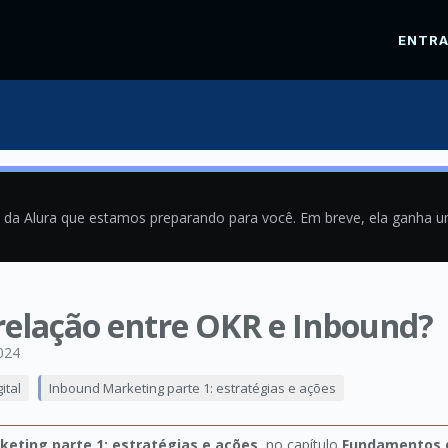
ENTR
a da Alura que estamos preparando para você. Em breve, ela ganha 
 relação entre OKR e Inbound?
024
ital
Inbound Marketing parte 1: estratégias e ações
keting parte 1: estratégias e ações
, no capítulo
Fundamentos 