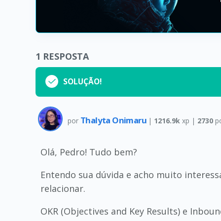
1
RESPOSTA
SOLUÇÃO!
Thalyta Onimaru
por
|
1216.9k
xp |
2730
p
Olá, Pedro! Tudo bem?
Entendo sua dúvida e acho muito interes
relacionar.
OKR (Objectives and Key Results) e Inbound