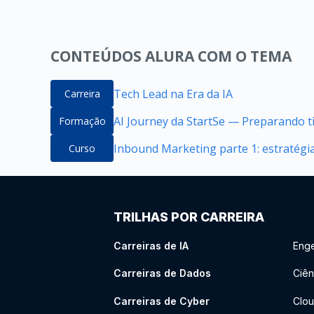
CONTEÚDOS ALURA COM O TEMA
Tech Lead na Era da IA
Carreira
AI Journey da StartSe — Preparando ti
Formação
Inbound Marketing parte 1: estratégi
Curso
TRILHAS POR CARREIRA
Carreiras de IA
Enge
Carreiras de Dados
Ciên
Carreiras de Cyber
Clou