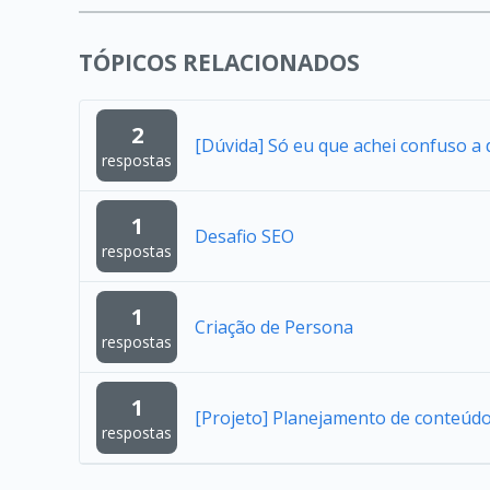
TÓPICOS RELACIONADOS
2
[Dúvida] Só eu que achei confuso a
respostas
1
Desafio SEO
respostas
1
Criação de Persona
respostas
1
[Projeto] Planejamento de conteúd
respostas