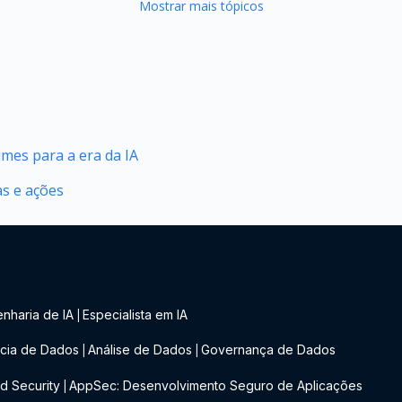
Mostrar mais tópicos
mes para a era da IA
as e ações
nharia de IA
Especialista em IA
|
cia de Dados
Análise de Dados
Governança de Dados
|
|
d Security
AppSec: Desenvolvimento Seguro de Aplicações
|