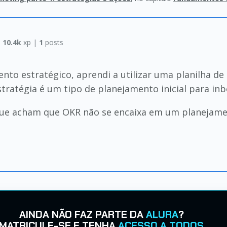
|
10.4k
xp |
1
posts
to estratégico, aprendi a utilizar uma planilha de
estratégia é um tipo de planejamento inicial para in
 que acham que OKR não se encaixa em um planejame
AINDA NÃO FAZ PARTE DA
ALURA
?
MATRICULE-SE E TENHA
ACESSO A TODOS