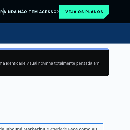
VEJA OS PLANOS
AR
AINDA NÃO TEM ACESSO?
uma identidade visual novinha totalmente pensada em
do Inbound Marketing
e atividade
Faça como eu