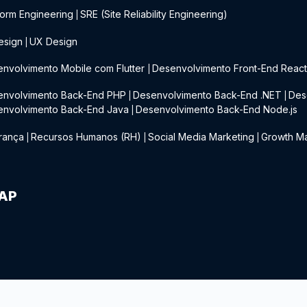
form Engineering
SRE (Site Reliability Engineering)
|
esign
UX Design
|
nvolvimento Mobile com Flutter
Desenvolvimento Front-End Reac
|
envolvimento Back-End PHP
Desenvolvimento Back-End .NET
Des
|
|
envolvimento Back-End Java
Desenvolvimento Back-End Node.js
|
rança
Recursos Humanos (RH)
Social Media Marketing
Growth Ma
|
|
|
IAP