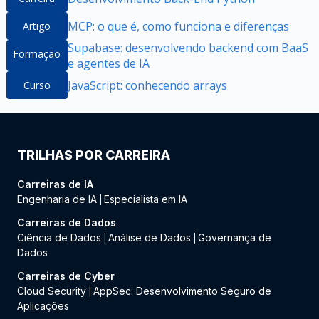
MCP: o que é, como funciona e diferenças
Artigo
Supabase: desenvolvendo backend com BaaS
Formação
e agentes de IA
JavaScript: conhecendo arrays
Curso
TRILHAS POR CARREIRA
Carreiras de IA
Engenharia de IA
Especialista em IA
|
Carreiras de Dados
Ciência de Dados
Análise de Dados
Governança de
|
|
Dados
Carreiras de Cyber
Cloud Security
AppSec: Desenvolvimento Seguro de
|
Aplicações