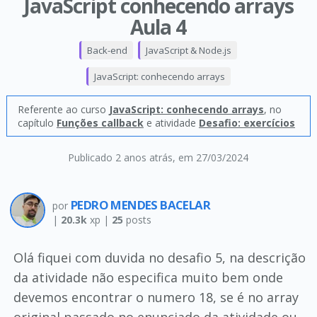
JavaScript conhecendo arrays
Aula 4
Back-end
JavaScript & Node.js
JavaScript: conhecendo arrays
Referente ao curso
JavaScript: conhecendo arrays
, no
capítulo
Funções callback
e atividade
Desafio: exercícios
Publicado 2 anos atrás
, em 27/03/2024
PEDRO MENDES BACELAR
por
|
20.3k
xp |
25
posts
Olá fiquei com duvida no desafio 5, na descrição
da atividade não especifica muito bem onde
devemos encontrar o numero 18, se é no array