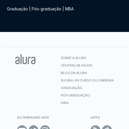
Graduação
|
Pós-graduação
|
MBA
SOBRE A ALURA
CENTRAL DE AJUDA
BLOG DA ALURA
SUGIRA UM CURSO OU CARREIRA
GRADUAÇÃO
PÓS-GRADUAÇÃO
MBA
ACOMPANHE-NOS
APPS