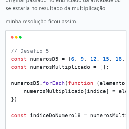
original passado no enunciado da atividade ou
se estaria no resultado da multiplicação.
minha resolução ficou assim.
// Desafio 5
const
 numerosD5 = [
6
, 
9
, 
12
, 
15
, 
18
, 
const
 numerosMultiplicado = [];

numerosD5.
forEach
(
function
 (
elemento,
    numerosMultiplicado[indice] = ele
})

const
 indiceDoNumero18 = numerosMulti