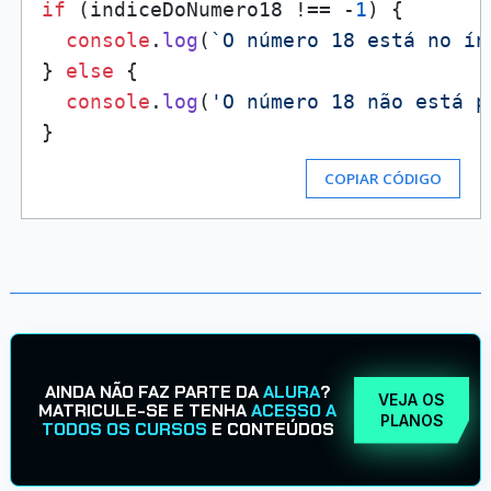
if
 (indiceDoNumero18 !== -
1
) {

console
.
log
(
`O número 18 está no ín
} 
else
 {

console
.
log
(
'O número 18 não está p
COPIAR CÓDIGO
AINDA NÃO FAZ PARTE DA
ALURA
?
VEJA OS
MATRICULE-SE E TENHA
ACESSO A
PLANOS
TODOS OS CURSOS
E CONTEÚDOS