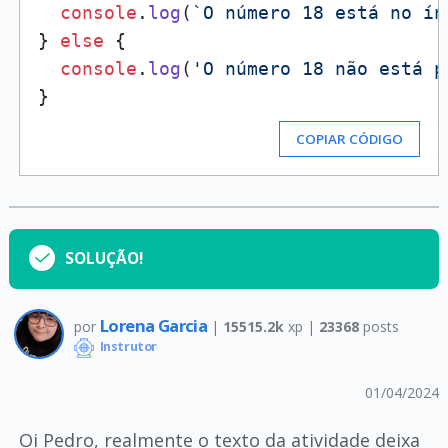
console
.
log
(
`O número 18 está no ín
} 
else
 {

console
.
log
(
'O número 18 não está p
COPIAR CÓDIGO
SOLUÇÃO!
Lorena Garcia
por
|
15515.2k
xp |
23368
posts
Instrutor
01/04/2024
Oi Pedro, realmente o texto da atividade deixa