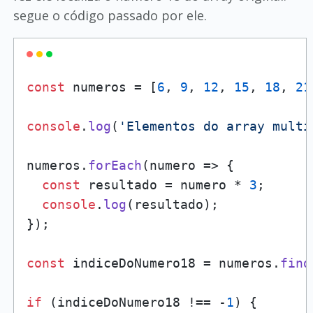
segue o código passado por ele.
const
 numeros = [
6
, 
9
, 
12
, 
15
, 
18
, 
21
console
.
log
(
'Elementos do array multi
numeros.
forEach
(
numero
 =>
 {

const
 resultado = numero * 
3
;

console
.
log
(resultado);

});

const
 indiceDoNumero18 = numeros.
find
if
 (indiceDoNumero18 !== -
1
) {
