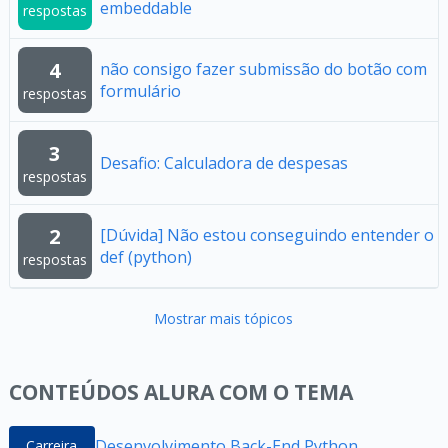
embeddable
respostas
4
não consigo fazer submissão do botão com
formulário
respostas
3
Desafio: Calculadora de despesas
respostas
2
[Dúvida] Não estou conseguindo entender o
def (python)
respostas
Mostrar mais tópicos
CONTEÚDOS ALURA COM O TEMA
Desenvolvimento Back-End Python
Carreira