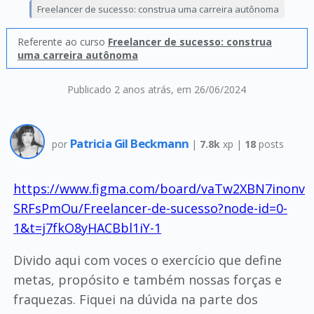
Freelancer de sucesso: construa uma carreira autônoma
Referente ao curso
Freelancer de sucesso: construa
uma carreira autônoma
Publicado 2 anos atrás
, em 26/06/2024
Patricia Gil Beckmann
por
|
7.8k
xp |
18
posts
https://www.figma.com/board/vaTw2XBN7inonv
SRFsPmOu/Freelancer-de-sucesso?node-id=0-
1&t=j7fkO8yHACBbl1iY-1
Divido aqui com voces o exercício que define
metas, propósito e também nossas forças e
fraquezas. Fiquei na dúvida na parte dos