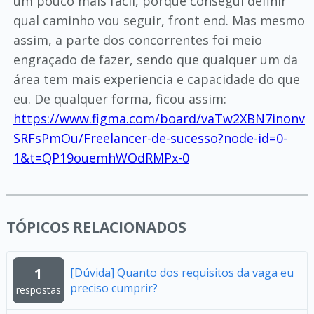
um pouco mais fácil, porque consegui definir
qual caminho vou seguir, front end. Mas mesmo
assim, a parte dos concorrentes foi meio
engraçado de fazer, sendo que qualquer um da
área tem mais experiencia e capacidade do que
eu. De qualquer forma, ficou assim:
https://www.figma.com/board/vaTw2XBN7inonv
SRFsPmOu/Freelancer-de-sucesso?node-id=0-
1&t=QP19ouemhWOdRMPx-0
TÓPICOS RELACIONADOS
1
[Dúvida] Quanto dos requisitos da vaga eu
preciso cumprir?
respostas