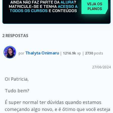
AINDA NÃO FAZ PARTE DA
ALURA
?
VEJA OS
MATRICULE-SE E TENHA
ACESSO A
PLANOS
TODOS OS CURSOS
E CONTEÚDOS
2
RESPOSTAS
Thalyta Onimaru
por
|
1216.9k
xp |
2730
posts
27/06/2024
Oi Patricia,
Tudo bem?
É super normal ter dúvidas quando estamos
começando algo novo, e é ótimo que você esteja