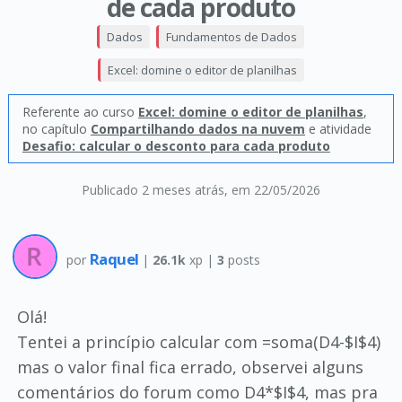
de cada produto
Dados
Fundamentos de Dados
Excel: domine o editor de planilhas
Referente ao curso
Excel: domine o editor de planilhas
,
no capítulo
Compartilhando dados na nuvem
e atividade
Desafio: calcular o desconto para cada produto
Publicado 2 meses atrás
, em 22/05/2026
Raquel
por
|
26.1k
xp |
3
posts
Olá!
Tentei a princípio calcular com =soma(D4-$I$4)
mas o valor final fica errado, observei alguns
comentários do forum como D4*$I$4, mas pra