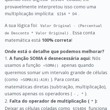
provavelmente interpretou isso como uma
multiplicação implícita:
.
$I$4 * D4
A sua lógica foi:
Valor Original - (Percentual
. Essa conta
de Desconto * Valor Original)
matemática está
100% correta
!
Onde está o detalhe que podemos melhorar?
1.
A função SOMA é desnecessária aqui:
Nós
usamos a função
apenas quando
=SOMA()
queremos somar um intervalo grande de células
(como
). Para contas
=SOMA(A1:A10)
matemáticas diretas (subtração, multiplicação),
usamos apenas os operadores (
,
).
-
*
2.
Falta do operador de multiplicação (
):
*
Deixar as células coladas como
funciona
$I$4D4