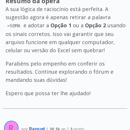
Resumo da ópera
A sua lógica de raciocínio está perfeita. A
sugestão agora é apenas retirar a palavra
e adotar a
Opção 1
ou a
Opção 2
usando
=SOMA
os sinais corretos. Isso vai garantir que seu
arquivo funcione em qualquer computador,
celular ou versão do Excel sem quebrar!
Parabéns pelo empenho em conferir os
resultados. Continue explorando o fórum e
mandando suas dúvidas!
Espero que possa ter lhe ajudado!
Raquel
por
|
26.1k
xp |
3
posts