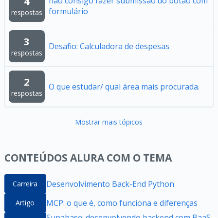
4
não consigo fazer submissão do botão com
formulário
respostas
3
Desafio: Calculadora de despesas
respostas
2
O que estudar/ qual área mais procurada.
respostas
Mostrar mais tópicos
CONTEÚDOS ALURA COM O TEMA
Desenvolvimento Back-End Python
Carreira
MCP: o que é, como funciona e diferenças
Artigo
Supabase: desenvolvendo backend com BaaS