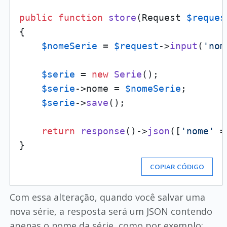
public
function
store
(
Request 
$reques
{

$nomeSerie
 = 
$request
->
input
(
'nom
$serie
 = 
new
Serie
();

$serie
->nome = 
$nomeSerie
;

$serie
->
save
();

return
response
()->
json
([
'nome'
 =
COPIAR CÓDIGO
Com essa alteração, quando você salvar uma
nova série, a resposta será um JSON contendo
apenas o nome da série, como por exemplo: