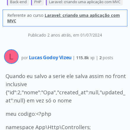
Back-end
PHP
Laravel: criando uma aplicação com MVC
Referente ao curso
Laravel: criando uma aplicação com
MVC
Publicado 2 anos atrás
, em 01/07/2024
Lucas Godoy Vizeu
por
|
115.8k
xp |
2
posts
Quando eu salvo a serie ele salva assim no front
inclusive
{"id":2,"nome":"Opa","created_at":null,"updated_
at":null} em vez só o nome
meu codigo:<?php
namespace App\Http\Controllers;