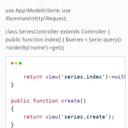
use App\Models\Serie; use
Illuminate\Http\Request;
class SeriesController extends Controller {
public function index() { $series = Serie::query()-
>orderBy('nome')->get();
return
view
(
'series.index'
)->
with
}

public
function
create
(
{

return
view
(
'series.create'
);

}
