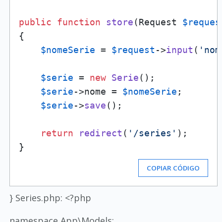
public
function
store
(
Request 
$reques
{

$nomeSerie
 = 
$request
->
input
(
'nom
$serie
 = 
new
Serie
();

$serie
->nome = 
$nomeSerie
;

$serie
->
save
();

return
redirect
(
'/series'
);

COPIAR CÓDIGO
} Series.php: <?php
namespace App\Models;