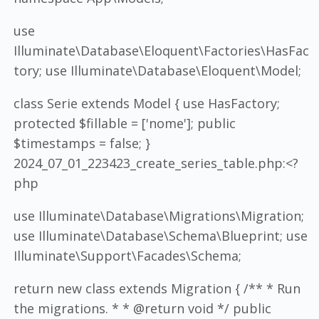
use
Illuminate\Database\Eloquent\Factories\HasFac
tory; use Illuminate\Database\Eloquent\Model;
class Serie extends Model { use HasFactory;
protected $fillable = ['nome']; public
$timestamps = false; }
2024_07_01_223423_create_series_table.php:<?
php
use Illuminate\Database\Migrations\Migration;
use Illuminate\Database\Schema\Blueprint; use
Illuminate\Support\Facades\Schema;
return new class extends Migration { /** * Run
the migrations. * * @return void */ public