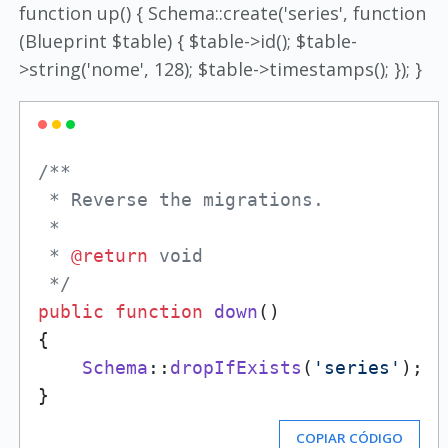
function up() { Schema::create('series', function
(Blueprint $table) { $table->id(); $table-
>string('nome', 128); $table->timestamps(); }); }
/**

 * Reverse the migrations.

 *

 * 
@return
 void

 */
public
function
down
(
{

Schema
::
dropIfExists
(
'series'
);

COPIAR CÓDIGO