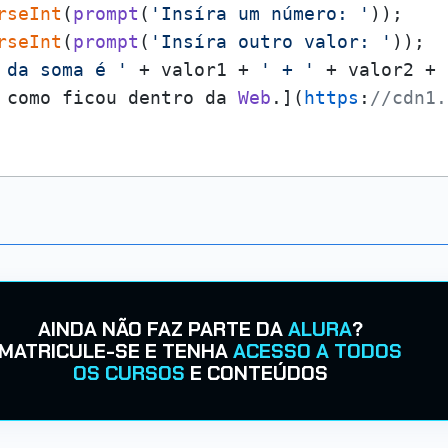
rseInt
(
prompt
(
'Insíra um número: '
)); 

rseInt
(
prompt
(
'Insíra outro valor: '
));

 da soma é '
 + valor1 + 
' + '
 + valor2 + 
 como ficou dentro da 
Web
.](
https
:
//cdn1.
AINDA NÃO FAZ PARTE DA
ALURA
?
MATRICULE-SE E TENHA
ACESSO A TODOS
OS CURSOS
E CONTEÚDOS