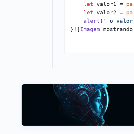
let
 valor1 = 
pa
let
 valor2 = 
pa
alert
(
' o valor
}![
Imagem
 mostrando