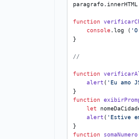
paragrafo.
innerHTML
function
verificarC
console
.
log
 (
'O
}

//
function
verificarA
alert
(
'Eu amo J
function
exibirProm
let
 nomeDaCidad
alert
(
'Estive e
function
somaNumero