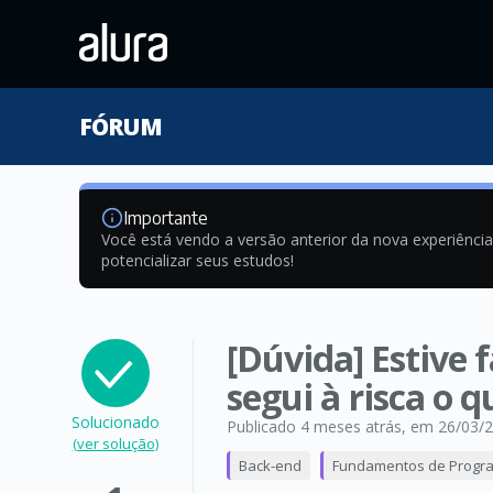
FÓRUM
Importante
Você está vendo a versão anterior da nova experiênci
potencializar seus estudos!
[Dúvida] Estive 
segui à risca o
Solucionado
Publicado 4 meses atrás
, em 26/03/
(ver solução)
Back-end
Fundamentos de Progr