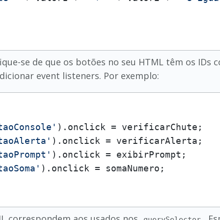
ifique-se de que os botões no seu HTML têm os IDs 
dicionar event listeners. Por exemplo:
taoConsole'
).
onclick
taoAlerta'
).
onclick
taoPrompt'
).
onclick
taoSoma'
).
onclick
TML correspondem aos usados nos
. E
querySelector