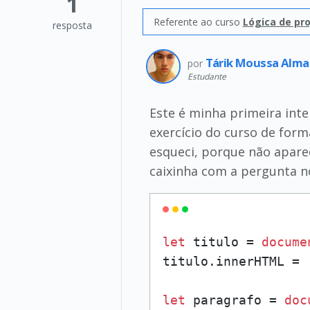
1
Referente ao curso
Lógica de pr
resposta
Tárik Moussa Alm
por
Estudante
Este é minha primeira inte
exercício do curso de form
esqueci, porque não aparec
caixinha com a pergunta no
let
 titulo = 
docume
titulo.
innerHTML
 = 
let
 paragrafo = 
doc