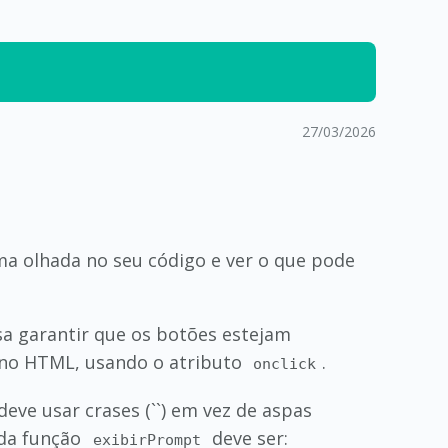
27/03/2026
 olhada no seu código e ver o que pode
isa garantir que os botões estejam
e no HTML, usando o atributo
.
onclick
 deve usar crases (``) em vez de aspas
da função
deve ser:
exibirPrompt