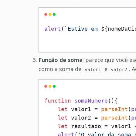
alert
(
`Estive em 
${nomeDaCi
Função de soma
: parece que você es
como a soma de
e
. 
valor1
valor2
function
somaNumero
(
){

let
 valor1 = 
parseInt
(
p
let
 valor2 = 
parseInt
(
p
let
 resultado = valor1 +
alert
(
'O valor da soma 