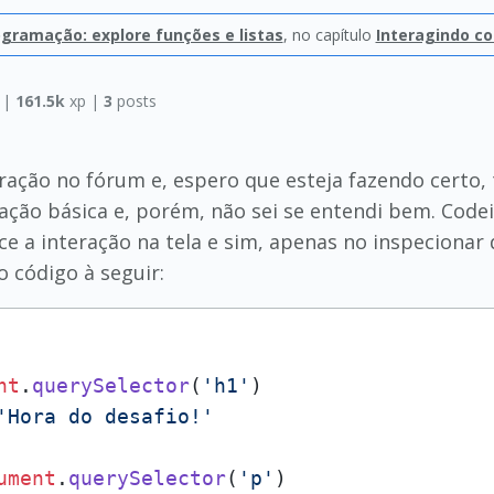
ogramação: explore funções e listas
, no capítulo
Interagindo c
a
|
161.5k
xp |
3
posts
ração no fórum e, espero que esteja fazendo certo,
ação básica e, porém, não sei se entendi bem. Codei
e a interação na tela e sim, apenas no inspecionar
 código à seguir:
nt
.
querySelector
(
'h1'
)

'Hora do desafio!'
ument
.
querySelector
(
'p'
)
