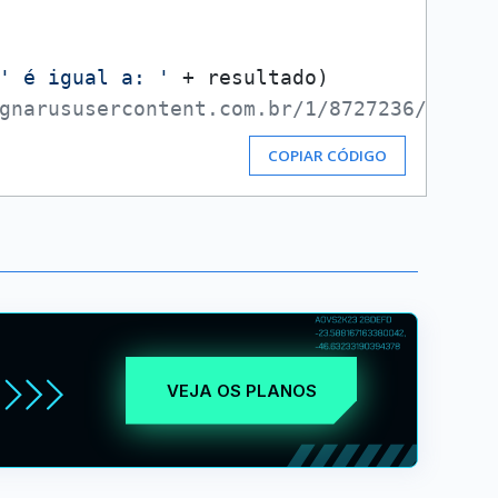
' é igual a: '
 + resultado)

gnarususercontent.com.br/1/8727236/70d99
COPIAR CÓDIGO
VEJA OS PLANOS