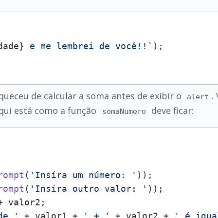
dade}
 e me lembrei de você!!`
queceu de calcular a soma antes de exibir o
.
alert
Aqui está como a função
deve ficar:
somaNumero
rompt
(
'Insíra um número: '
)); 

rompt
(
'Insíra outro valor: '
));

 valor2;

de '
 + valor1 + 
' + '
 + valor2 + 
' é igua