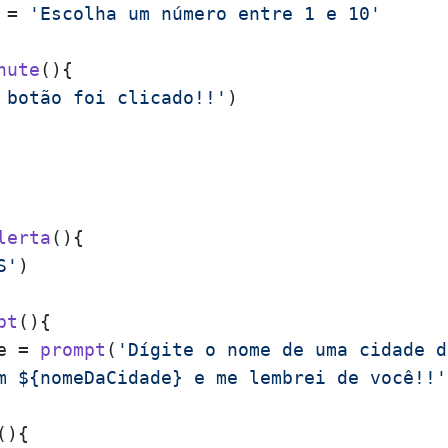
 = 
'Escolha um número entre 1 e 10'
hute
(
){

 botão foi clicado!!'
)

lerta
(
){

S'
)

pt
(
){

e = 
prompt
(
'Dígite o nome de uma cidade d
m ${nomeDaCidade} e me lembrei de você!!'
(
){
