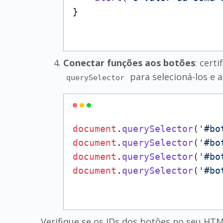
Conectar funções aos botões
: cert
para selecioná-los e a
querySelector
document
.
querySelector
(
'#bo
document
.
querySelector
(
'#bo
document
.
querySelector
(
'#bo
document
.
querySelector
(
'#bo
Verifique se os IDs dos botões no seu H