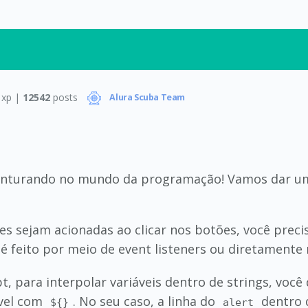
xp |
12542
posts
Alura Scuba Team
enturando no mundo da programação! Vamos dar uma
ões sejam acionadas ao clicar nos botões, você prec
 é feito por meio de event listeners ou diretament
pt, para interpolar variáveis dentro de strings, você
ável com
. No seu caso, a linha do
dentro 
${}
alert