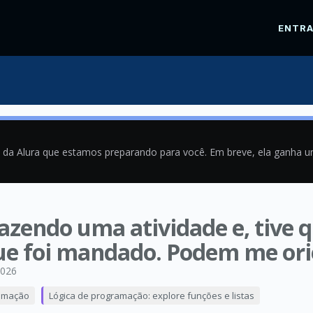
ENTR
a da Alura que estamos preparando para você. Em breve, ela ganha 
fazendo uma atividade e, tive 
 que foi mandado. Podem me or
2026
amação
Lógica de programação: explore funções e listas