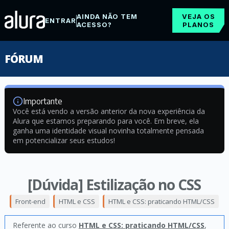
AINDA NÃO TEM
VEJA OS
ENTRAR
ACESSO?
PLANOS
FÓRUM
Importante
Você está vendo a versão anterior da nova experiência da
Alura que estamos preparando para você. Em breve, ela
ganha uma identidade visual novinha totalmente pensada
em potencializar seus estudos!
[Dúvida] Estilização no CSS
Front-end
HTML e CSS
HTML e CSS: praticando HTML/CSS
Referente ao curso
HTML e CSS: praticando HTML/CSS
,