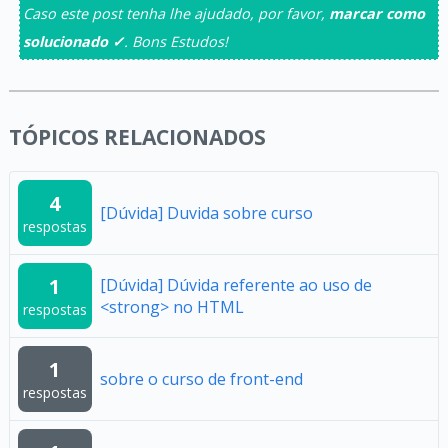
Caso este post tenha lhe ajudado, por favor,
marcar como
solucionado ✓
. Bons Estudos!
TÓPICOS RELACIONADOS
4
[Dúvida] Duvida sobre curso
respostas
1
[Dúvida] Dúvida referente ao uso de
<strong> no HTML
respostas
1
sobre o curso de front-end
respostas