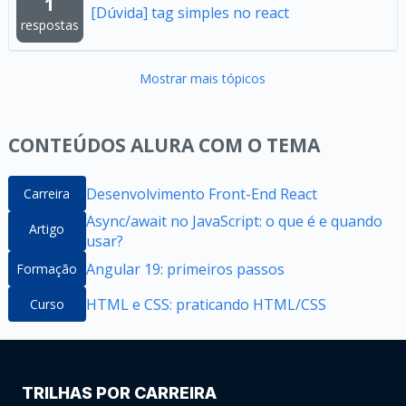
1
[Dúvida] tag simples no react
respostas
Mostrar mais tópicos
CONTEÚDOS ALURA COM O TEMA
Desenvolvimento Front-End React
Carreira
Async/await no JavaScript: o que é e quando
Artigo
usar?
Angular 19: primeiros passos
Formação
HTML e CSS: praticando HTML/CSS
Curso
TRILHAS POR CARREIRA