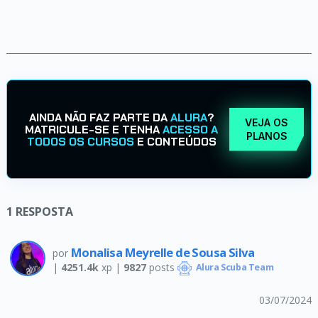
AINDA NÃO FAZ PARTE DA
ALURA
?
VEJA OS
MATRICULE-SE E TENHA
ACESSO A
PLANOS
TODOS OS CURSOS
E CONTEÚDOS
1
RESPOSTA
Monalisa Meyrelle de Sousa Silva
por
|
4251.4k
xp |
9827
posts
Alura Scuba Team
03/07/2024