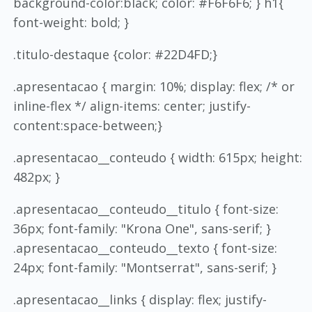
background-color:black; color: #F6F6F6; } h1{
font-weight: bold; }
.titulo-destaque {color: #22D4FD;}
.apresentacao { margin: 10%; display: flex; /* or
inline-flex */ align-items: center; justify-
content:space-between;}
.apresentacao__conteudo { width: 615px; height:
482px; }
.apresentacao__conteudo__titulo { font-size:
36px; font-family: "Krona One", sans-serif; }
.apresentacao__conteudo__texto { font-size:
24px; font-family: "Montserrat", sans-serif; }
.apresentacao__links { display: flex; justify-