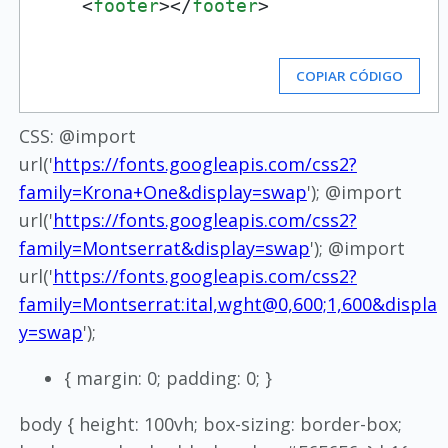
    <
footer
></
footer
>

COPIAR CÓDIGO
CSS: @import
url('
https://fonts.googleapis.com/css2?
family=Krona+One&display=swap
'); @import
url('
https://fonts.googleapis.com/css2?
family=Montserrat&display=swap
'); @import
url('
https://fonts.googleapis.com/css2?
family=Montserrat:ital,wght@0,600;1,600&displa
y=swap
');
{ margin: 0; padding: 0; }
body { height: 100vh; box-sizing: border-box;