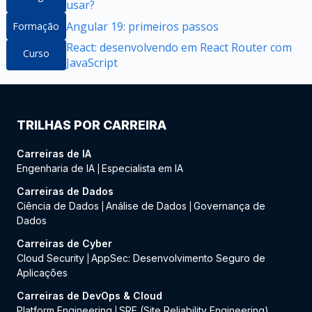
usar?
Angular 19: primeiros passos
Formação
React: desenvolvendo em React Router com
Curso
JavaScript
TRILHAS POR CARREIRA
Carreiras de IA
Engenharia de IA
Especialista em IA
|
Carreiras de Dados
Ciência de Dados
Análise de Dados
Governança de
|
|
Dados
Carreiras de Cyber
Cloud Security
AppSec: Desenvolvimento Seguro de
|
Aplicações
Carreiras de DevOps & Cloud
Platform Engineering
SRE (Site Reliability Engineering)
|