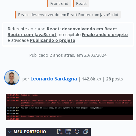
Front-end
React
React: desenvolvendo em React Router com JavaScript
Referente ao curso
React: desenvolvendo em React
Router com JavaScript
, no capítulo
Finalizando o projeto
e atividade
Publicando o projeto
Publicado 2 anos atrás
, em 20/03/2024
Leonardo Sardagna
por
|
142.8k
xp |
28
posts