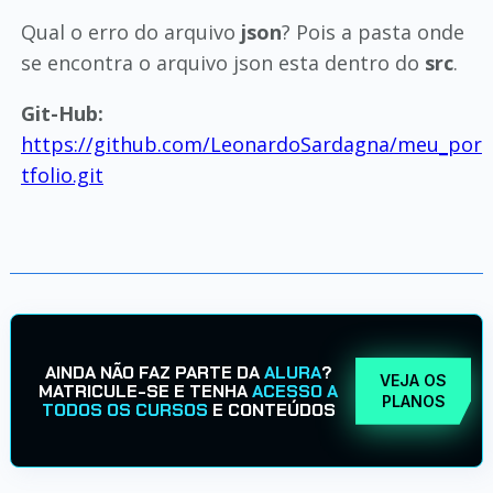
Qual o erro do arquivo
json
? Pois a pasta onde
se encontra o arquivo json esta dentro do
src
.
Git-Hub:
https://github.com/LeonardoSardagna/meu_por
tfolio.git
AINDA NÃO FAZ PARTE DA
ALURA
?
VEJA OS
MATRICULE-SE E TENHA
ACESSO A
PLANOS
TODOS OS CURSOS
E CONTEÚDOS