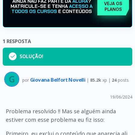
AINDA NÃO FAZ PARTE DA
ALURA
?
VEJA OS
MATRICULE-SE E TENHA
ACESSO A
PLANOS
TODOS OS CURSOS
E CONTEÚDOS
1
RESPOSTA
SOLUÇÃO!
Giovana Belfort Novelli
por
|
85.2k
xp |
24
posts
19/06/2024
Problema resolvido !! Mas se alguém ainda
estiver com esse problema eu fiz isso:
Primeiro, eu exclui o conteúdo que aparecia ali