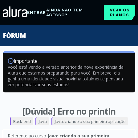
AINDA NÃO TEM
VEJA OS
ENTRAR
ACESSO?
PLANOS
FÓRUM
Importante
Você está vendo a versão anterior da nova experiência da
Alura que estamos preparando para você. Em breve, ela
ganha uma identidade visual novinha totalmente pensada
em potencializar seus estudos!
[Dúvida] Erro no println
Back-end
Java
Java: criando a sua primeira aplicação
Referente ao curso
Java: criando a sua primeira