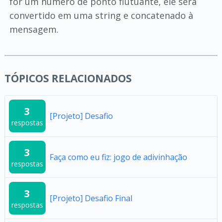
for um número de ponto flutuante, ele será
convertido em uma string e concatenado à
mensagem.
TÓPICOS RELACIONADOS
3
[Projeto] Desafio
respostas
3
Faça como eu fiz: jogo de adivinhação
respostas
3
[Projeto] Desafio Final
respostas