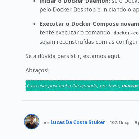
Iniciar o Docker Daemon:
se o Docke
pelo Docker Desktop e iniciando o apl
Executar o Docker Compose novam
tente executar o comando
docker-co
sejam reconstruídas com as configur
Se a dúvida persistir, estamos aqui.
Abraços!
Caso este post tenha lhe ajudado, por favor,
marcar
Lucas Da Costa Stuker
por
|
107.1k
xp |
9