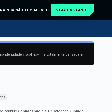
VEJA OS PLANOS
AR
AINDA NÃO TEM ACESSO?
uma identidade visual novinha totalmente pensada em
ions
 no capítulo
Conhecendo o C.I.
e atividade
Subindo