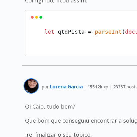
Corrigindo, ficou assim:
let
 qtdPista = 
parseInt
(
doc
Lorena Garcia
por
|
15512k
xp |
23357
post
Oi Caio, tudo bem?
Que bom que conseguiu encontrar a soluç
Irei finalizar o seu tópico.