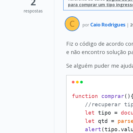
2
para comprar um tipo ingress
respostas
Caio Rodrigues
por
|
2
Fiz o código de acordo co
e não encontro solução p
Se alguém puder me ajudar
function
comprar
(
){
//recuperar ti
let
 tipo = 
doc
let
 qtd = 
pars
alert
(tipo.
val