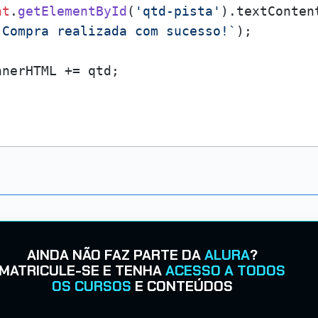
nt
.
getElementById
(
'qtd-pista'
).
textConten
`Compra realizada com sucesso!`
);

nnerHTML
 += qtd;

AINDA NÃO FAZ PARTE DA
ALURA
?
MATRICULE-SE E TENHA
ACESSO A TODOS
OS CURSOS
E CONTEÚDOS