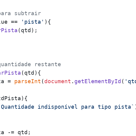
para subtrair
lue
 == 
'pista'
){

rPista
(qtd);

quantidade restante
arPista
(
qtd
){

ta = 
parseInt
(
document
.
getElementById
(
'qt
dPista){

`Quantidade indisponível para tipo pista`
a -= qtd;
