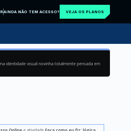
VEJA OS PLANOS
AR
AINDA NÃO TEM ACESSO?
uma identidade visual novinha totalmente pensada em
esso Online
e atividade
Faça como eu fiz: lógica