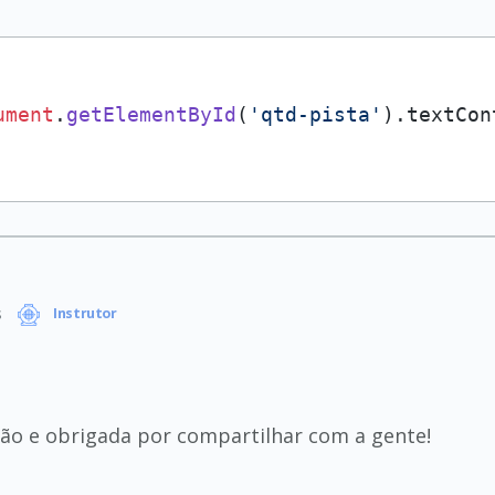
ument
.
getElementById
(
'qtd-pista'
).
textCon
s
Instrutor
ão e obrigada por compartilhar com a gente!