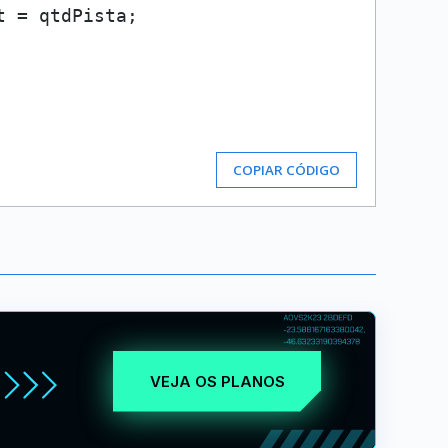
t
 = qtdPista;

COPIAR CÓDIGO
VEJA OS PLANOS