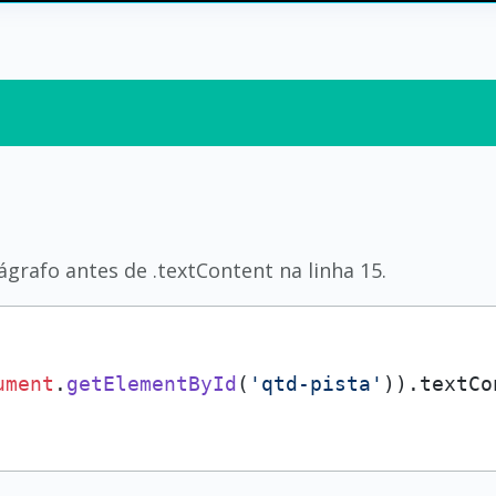
ágrafo antes de .textContent na linha 15.
ument
.
getElementById
(
'qtd-pista'
)).
textCo