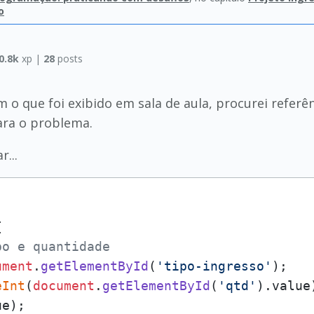
o
0.8k
xp |
28
posts
m o que foi exibido em sala de aula, procurei refer
ara o problema.
...


po e quantidade
ument
.
getElementById
(
'tipo-ingresso'
);

eInt
(
document
.
getElementById
(
'qtd'
).
value
ue
);
