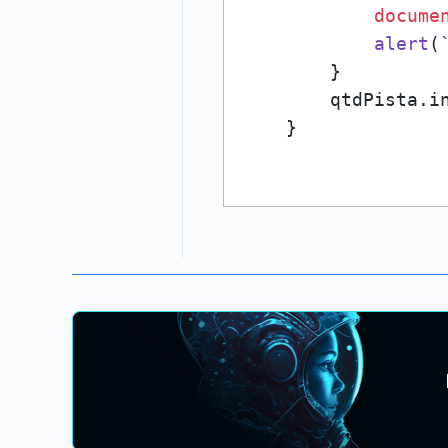
docume
alert
(
        }

        qtdPista.
i