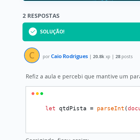
2
RESPOSTAS
SOLUÇÃO!
Caio Rodrigues
por
|
20.8k
xp |
28
posts
Refiz a aula e percebi que mantive um par
let
 qtdPista = 
parseInt
(
doc