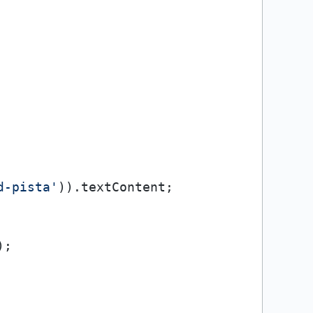
d-pista'
)).
textContent
;

);
