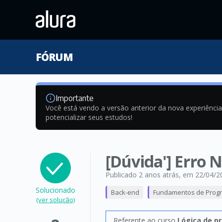
FÓRUM
Importante
Você está vendo a versão anterior da nova experiênci
potencializar seus estudos!
[Dúvida'] Erro 
Publicado 2 anos atrás
, em 22/04/2
Solucionado
Back-end
Fundamentos de Prog
(ver solução)
Referente ao curso
Lógica de p