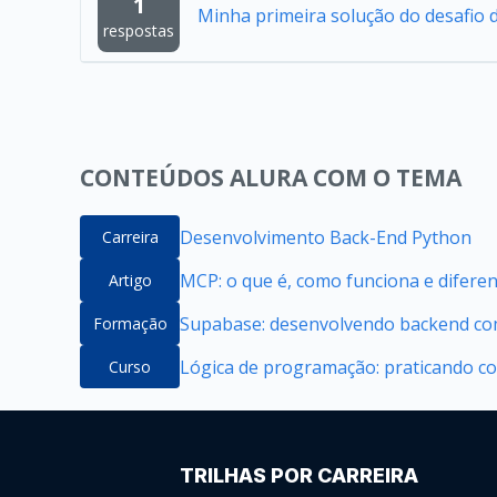
1
Minha primeira solução do desafio d
respostas
CONTEÚDOS ALURA COM O TEMA
Desenvolvimento Back-End Python
Carreira
MCP: o que é, como funciona e difere
Artigo
Supabase: desenvolvendo backend com
Formação
Lógica de programação: praticando c
Curso
TRILHAS POR CARREIRA