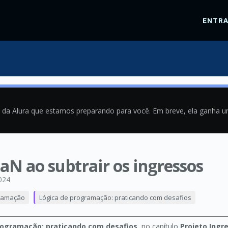
ENTR
a da Alura que estamos preparando para você. Em breve, ela ganha 
NaN ao subtrair os ingressos
024
ramação
Lógica de programação: praticando com desafios
rogramação: praticando com desafios
, no capítulo
Projeto Ingr