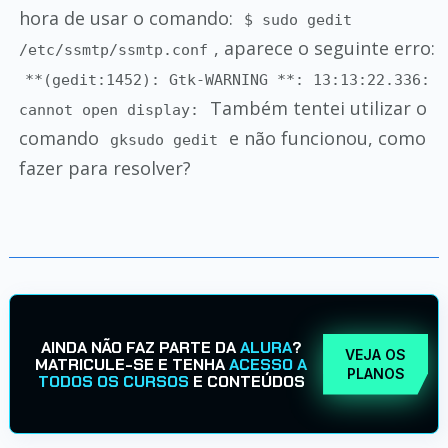
hora de usar o comando:
$ sudo gedit
, aparece o seguinte erro:
/etc/ssmtp/ssmtp.conf
**(gedit:1452): Gtk-WARNING **: 13:13:22.336:
Também tentei utilizar o
cannot open display:
comando
e não funcionou, como
gksudo gedit
fazer para resolver?
AINDA NÃO FAZ PARTE DA
ALURA
?
VEJA OS
MATRICULE-SE E TENHA
ACESSO A
PLANOS
TODOS OS CURSOS
E CONTEÚDOS