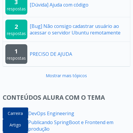
3
[Dúvida] Ajuda com código
respostas
2
[Bug] Não consigo cadastrar usuário ao
acessar o servidor Ubuntu remotamente
respostas
1
PRECISO DE AJUDA
respostas
Mostrar mais tópicos
CONTEÚDOS ALURA COM O TEMA
DevOps Engineering
Carreira
Publicando SpringBoot e Frontend em
Artigo
produção