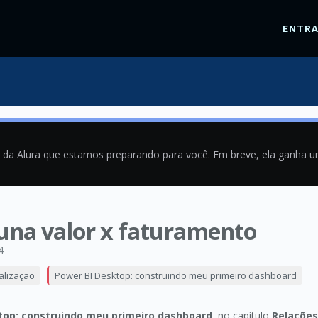
ENTR
a da Alura que estamos preparando para você. Em breve, ela ganha 
luna valor x faturamento
4
alização
Power BI Desktop: construindo meu primeiro dashboard
top: construindo meu primeiro dashboard
, no capítulo
Relações