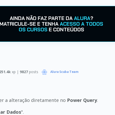
AINDA NÃO FAZ PARTE DA
ALURA
?
MATRICULE-SE E TENHA
ACESSO A TODOS
OS CURSOS
E CONTEÚDOS
251.4k
xp |
9827
posts
Alura Scuba Team
zer a alteração diretamente no
Power Query
.
ar Dados
".