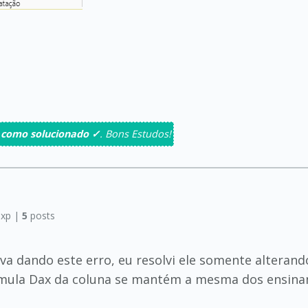
 como solucionado ✓
. Bons Estudos!
xp |
5
posts
a dando este erro, eu resolvi ele somente alteran
ormula Dax da coluna se mantém a mesma dos ensina