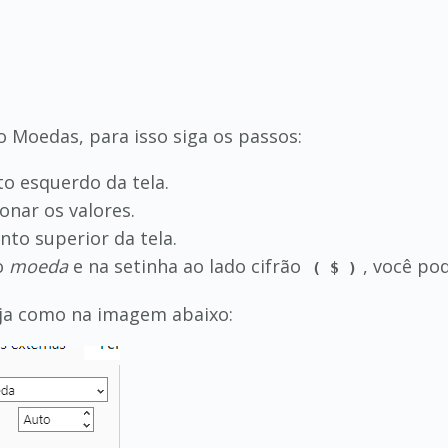
 Moedas, para isso siga os passos:
to esquerdo da tela.
onar os valores.
anto superior da tela.
to
moeda
e na setinha ao lado cifrão
, você po
( $ )
teja como na imagem abaixo: