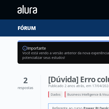
FÓRUM
Importante
Você está vendo a versão anterior da nova experiênci
potencializar seus estudos!
[Dúvida] Erro co
2
Publicado 2 anos atrás
, em 17/04/202
respostas
Dados
Business Intelligence & Visu
Referente ao curso
Power BI Desk