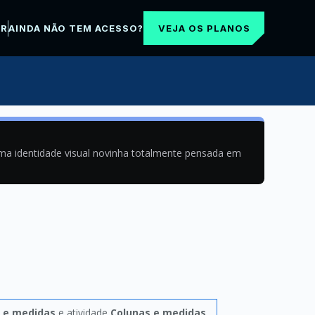
VEJA OS PLANOS
AR
AINDA NÃO TEM ACESSO?
uma identidade visual novinha totalmente pensada em
 e medidas
e atividade
Colunas e medidas