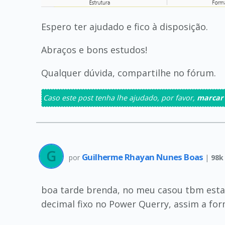
Espero ter ajudado e fico à disposição.
Abraços e bons estudos!
Qualquer dúvida, compartilhe no fórum.
Caso este post tenha lhe ajudado, por favor,
marcar
Guilherme Rhayan Nunes Boas
por
|
98k
boa tarde brenda, no meu casou tbm estav
decimal fixo no Power Querry, assim a f