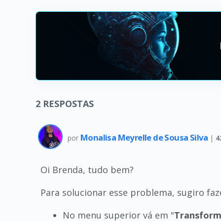
2
RESPOSTAS
Monalisa Meyrelle de Sousa Silva
por
|
4
Oi Brenda, tudo bem?
Para solucionar esse problema, sugiro fa
No menu superior vá em "
Transform