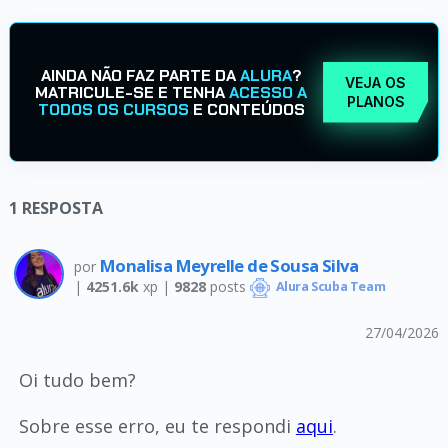
AINDA NÃO FAZ PARTE DA
ALURA
?
VEJA OS
MATRICULE-SE E TENHA
ACESSO A
PLANOS
TODOS OS CURSOS
E CONTEÚDOS
1
RESPOSTA
Monalisa Meyrelle de Sousa Silva
por
|
4251.6k
xp |
9828
posts
Alura Scuba Team
27/04/2026
Oi tudo bem?
Sobre esse erro, eu te respondi
aqui
.