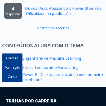
4
[Dúvida] Aula: Acessando o Power BI service
- Dificuldade na publicação
respostas
Mostrar mais tópicos
CONTEÚDOS ALURA COM O TEMA
Engenharia de Machine Learning
Carreira
Séries Temporais e Forecasting
Formação
Power BI Desktop: construindo meu primeiro
Curso
dashboard
TRILHAS POR CARREIRA