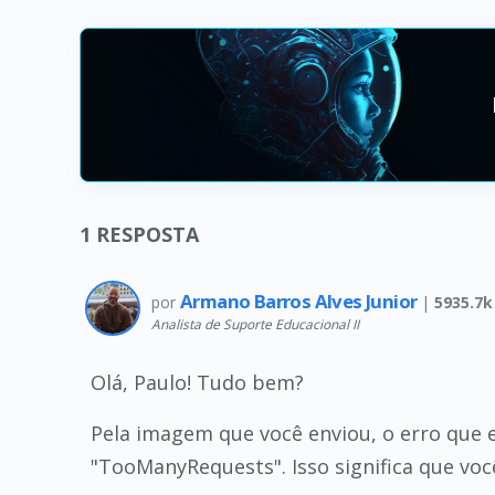
1
RESPOSTA
Armano Barros Alves Junior
por
|
5935.7k
Analista de Suporte Educacional II
Olá, Paulo! Tudo bem?
Pela imagem que você enviou, o erro que
"TooManyRequests". Isso significa que voc