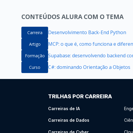
CONTEÚDOS ALURA COM O TEMA
Desenvolvimento Back-End Python
Carreira
MCP: o que é, como funciona e difere
Artigo
Supabase: desenvolvendo backend com
Formação
C#: dominando Orientação a Objetos
Curso
TRILHAS POR CARREIRA
Carreiras de IA
Enge
Carreiras de Dados
Ciên
Carreiras de Cyber
Clou