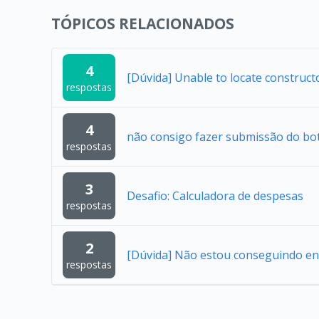
TÓPICOS RELACIONADOS
4
[Dúvida] Unable to locate construc
respostas
4
não consigo fazer submissão do bo
respostas
3
Desafio: Calculadora de despesas
respostas
2
[Dúvida] Não estou conseguindo en
respostas