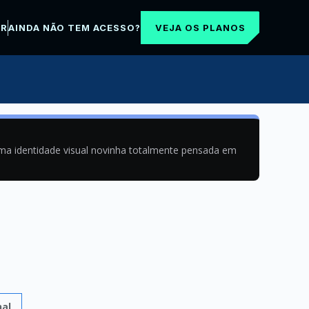
VEJA OS PLANOS
AR
AINDA NÃO TEM ACESSO?
uma identidade visual novinha totalmente pensada em
nal