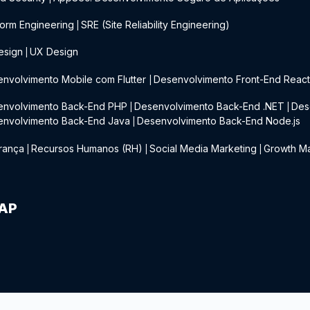
form Engineering
SRE (Site Reliability Engineering)
|
esign
UX Design
|
nvolvimento Mobile com Flutter
Desenvolvimento Front-End Reac
|
envolvimento Back-End PHP
Desenvolvimento Back-End .NET
Des
|
|
envolvimento Back-End Java
Desenvolvimento Back-End Node.js
|
rança
Recursos Humanos (RH)
Social Media Marketing
Growth Ma
|
|
|
IAP