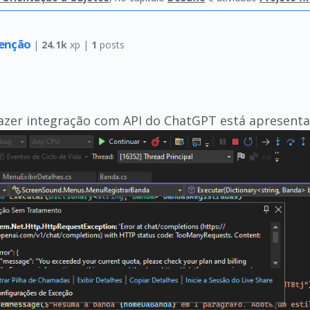
renção
|
24.1k
xp |
1
posts
fazer integração com API do ChatGPT está apresent