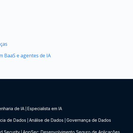
nças
 BaaS e agentes de IA
nharia de IA
Especialista em IA
|
cia de Dados
Análise de Dados
Governança de Dados
|
|
d Security
AppSec: Desenvolvimento Seguro de Aplicações
|