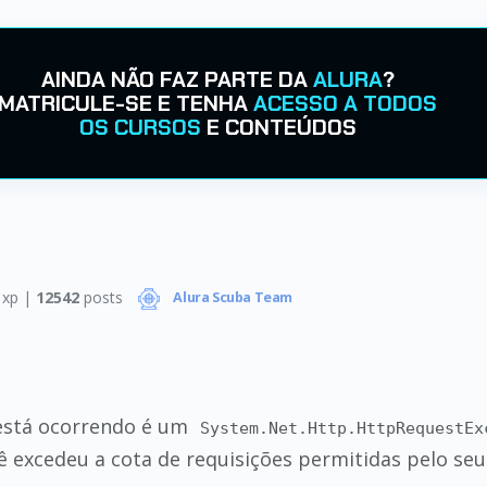
AINDA NÃO FAZ PARTE DA
ALURA
?
MATRICULE-SE E TENHA
ACESSO A TODOS
OS CURSOS
E CONTEÚDOS
xp |
12542
posts
Alura Scuba Team
 está ocorrendo é um
System.Net.Http.HttpRequestEx
ê excedeu a cota de requisições permitidas pelo seu