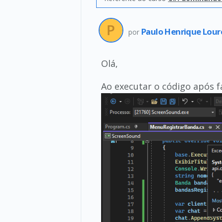
Paulo Henrique Lou
por
Olá,
Ao executar o código após 