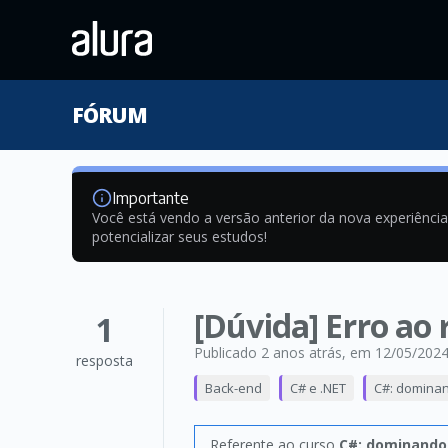
FÓRUM
Importante
Você está vendo a versão anterior da nova experiênci
potencializar seus estudos!
[Dúvida] Erro ao 
1
Publicado 2 anos atrás
, em 12/05/202
resposta
Back-end
C# e .NET
C#: dominan
Referente ao curso
C#: dominando