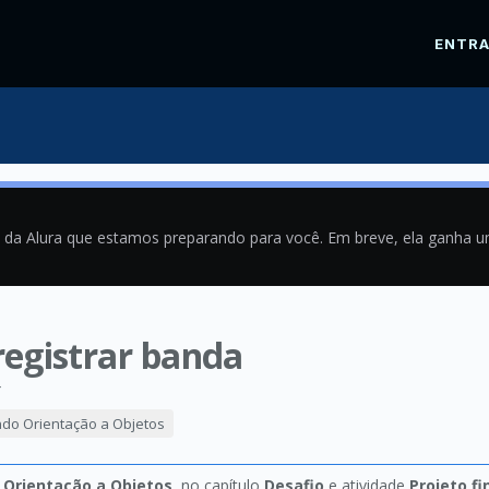
ENTR
a da Alura que estamos preparando para você. Em breve, ela ganha 
registrar banda
4
do Orientação a Objetos
 Orientação a Objetos
, no capítulo
Desafio
e atividade
Projeto fi