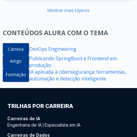
Mostrar mais tópicos
CONTEÚDOS ALURA COM O TEMA
DevOps Engineering
Carreira
Publicando SpringBoot e Frontend em
Artigo
produção
IA aplicada à cibersegurança: ferramentas,
Formação
automação e detecção inteligente
TRILHAS POR CARREIRA
Carreiras de IA
Engenharia de IA
Especialista em IA
|
Carreiras de Dados