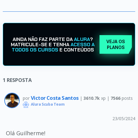
AINDA NÃO FAZ PARTE DA
ALURA
?
VEJA OS
MATRICULE-SE E TENHA
ACESSO A
PLANOS
TODOS OS CURSOS
E CONTEÚDOS
1
RESPOSTA
Victor Costa Santos
por
|
3610.7k
xp |
7566
posts
Alura Scuba Team
23/05/2024
Olá Guilherme!