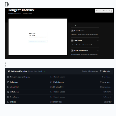
[](
)