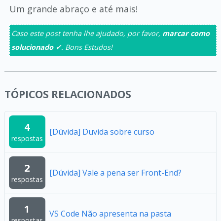
Um grande abraço e até mais!
Caso este post tenha lhe ajudado, por favor,
marcar como
solucionado ✓
. Bons Estudos!
TÓPICOS RELACIONADOS
4
[Dúvida] Duvida sobre curso
respostas
2
[Dúvida] Vale a pena ser Front-End?
respostas
1
VS Code Não apresenta na pasta
respostas