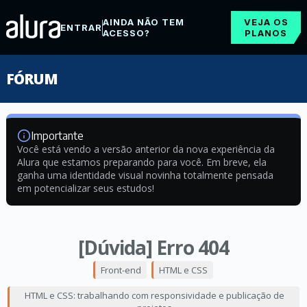
AINDA NÃO TEM
VEJA OS
ENTRAR
ACESSO?
PLANOS
FÓRUM
Importante
Você está vendo a versão anterior da nova experiência da
Alura que estamos preparando para você. Em breve, ela
ganha uma identidade visual novinha totalmente pensada
em potencializar seus estudos!
[Dúvida] Erro 404
Front-end
HTML e CSS
HTML e CSS: trabalhando com responsividade e publicação de