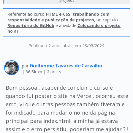
projetos
Referente ao curso
HTML e CSS: trabalhando com
responsividade e publicação de projetos
, no capítulo
Repositório do GitHub
e atividade
Colocando o projeto
no ar
Publicado 2 anos atrás
, em 23/05/2024
Guilherme Tavares de Carvalho
por
|
36.5k
xp |
2
posts
Bom pessoal, acabei de concluir o curso e
quando fui postar o site na Vercel, ocorreu este
erro, vi que outras pessoas também tiveram e
foi indicado para mudar o nome da página
principal para index.html, a minha já estava
assim e o erro persistiu, poderiam me ajudar ? !