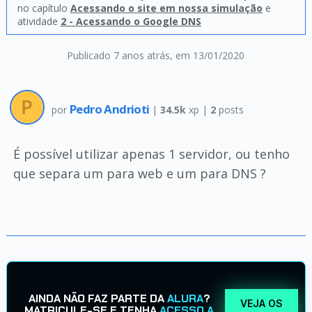
no capítulo
Acessando o site em nossa simulação
e
atividade
2 - Acessando o Google DNS
Publicado 7 anos atrás
, em 13/01/2020
Pedro Andrioti
por
|
34.5k
xp |
2
posts
É possível utilizar apenas 1 servidor, ou tenho
que separa um para web e um para DNS ?
AINDA NÃO FAZ PARTE DA
ALURA
?
VEJA OS
MATRICULE-SE E TENHA
ACESSO A