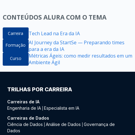
CONTEÚDOS ALURA COM O TEMA
Tech Lead na Era da IA
Carreira
AI Journey da StartSe — Preparando times
Formação
para a era da IA
Métricas Ágeis: como medir resultados em um
Curso
Ambiente Ágil
TRILHAS POR CARREIRA
Carreiras de IA
Engenharia de IA
Especialista em IA
|
Carreiras de Dados
Ciência de Dados
Análise de Dados
Governança de
|
|
Dados