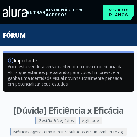
AINDA NÃO TEM
VEJA OS
ENTRAR
ACESSO?
PLANOS
FÓRUM
Importante
Você está vendo a versão anterior da nova experiência da
Alura que estamos preparando para você. Em breve, ela
ganha uma identidade visual novinha totalmente pensada
em potencializar seus estudos!
[Dúvida] Eficiência x Eficácia
Gestão & Negócios
Agilidade
Métricas Ágeis: como medir resultados em um Ambiente Ágil