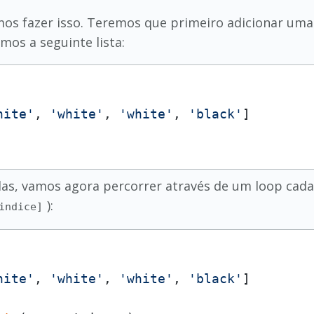
os fazer isso. Teremos que primeiro adicionar uma 
mos a seguinte lista:
hite'
, 
'white'
, 
'white'
, 
'black'
adas, vamos agora percorrer através de um loop cada 
):
indice]
hite'
, 
'white'
, 
'white'
, 
'black'
]
