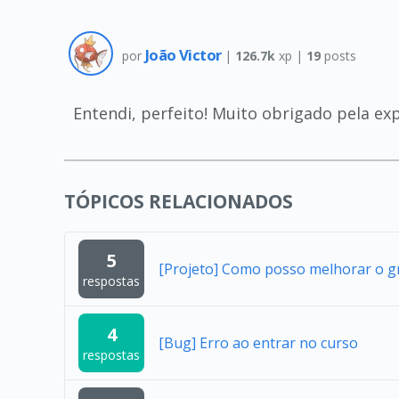
João Victor
por
|
126.7k
xp |
19
posts
Entendi, perfeito! Muito obrigado pela exp
TÓPICOS RELACIONADOS
5
[Projeto] Como posso melhorar o gr
respostas
4
[Bug] Erro ao entrar no curso
respostas