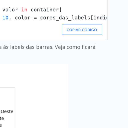
 valor 
in
 container]

 
10
, color = cores_das_labels[indice], fo
COPIAR CÓDIGO
 às labels das barras. Veja como ficará