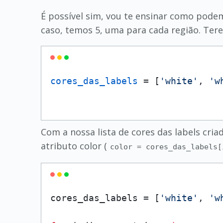
É possível sim, vou te ensinar como podem
caso, temos 5, uma para cada região. Tere
cores_das_labels
 = [
'white'
, 
'w
Com a nossa lista de cores das labels cri
atributo color (
color = cores_das_labels[
cores_das_labels = [
'white'
, 
'w