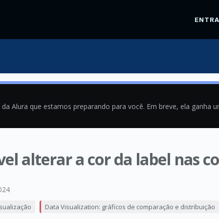
ENTR
a da Alura que estamos preparando para você. Em breve, ela ganha 
vel alterar a cor da label nas 
024
isualização
Data Visualization: gráficos de comparação e distribuição