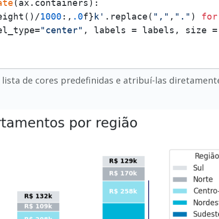
ate
(ax.containers):

eight()/
1000
:,
.0
f}
k'
.replace(
","
,
"."
) 
for
el_type=
"center"
, labels = labels, size =
lista de cores predefinidas e atribuí-las diretamente