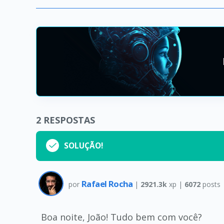
2
RESPOSTAS
SOLUÇÃO!
Rafael Rocha
por
|
2921.3k
xp |
6072
posts
Boa noite, João! Tudo bem com você?