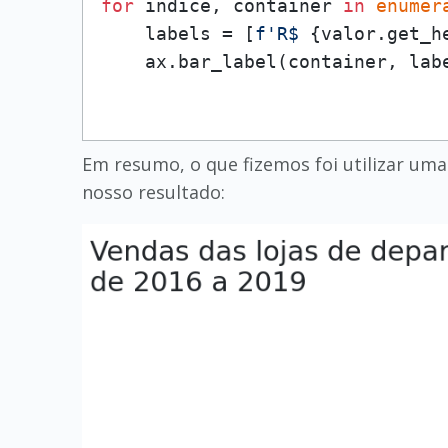
for
 indice, container 
in
enumer
    labels = [
f'R$ 
{valor.get_h
    ax.bar_label(container, lab
Em resumo, o que fizemos foi utilizar uma 
nosso resultado: