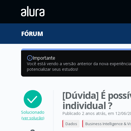
FÓRUM
Importante
Você está vendo a versão anterior da nova experiênci
potencializar seus estudos!
[Dúvida] É possí
individual ?
Solucionado
Publicado 2 anos atrás
, em 12/06/2
(ver solução)
Dados
Business Intelligence & V