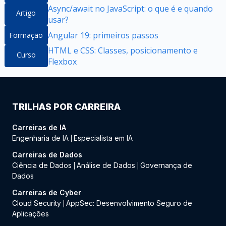
Async/await no JavaScript: o que é e quando
Artigo
usar?
Angular 19: primeiros passos
Formação
HTML e CSS: Classes, posicionamento e
Curso
Flexbox
TRILHAS POR CARREIRA
Carreiras de IA
Engenharia de IA
Especialista em IA
|
Carreiras de Dados
Ciência de Dados
Análise de Dados
Governança de
|
|
Dados
Carreiras de Cyber
Cloud Security
AppSec: Desenvolvimento Seguro de
|
Aplicações