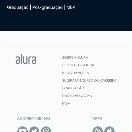
Graduação
|
Pós-graduação
|
MBA
SOBRE A ALURA
CENTRAL DE AJUDA
BLOG DA ALURA
SUGIRA UM CURSO OU CARREIRA
GRADUAÇÃO
PÓS-GRADUAÇÃO
MBA
ACOMPANHE-NOS
APPS