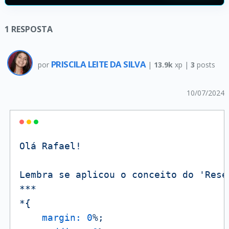
1
RESPOSTA
PRISCILA LEITE DA SILVA
por
|
13.9k
xp |
3
posts
10/07/2024
Olá
Rafael!
Lembra
se
aplicou
o
conceito
do
'Rese
***
*{
margin:
0
%;