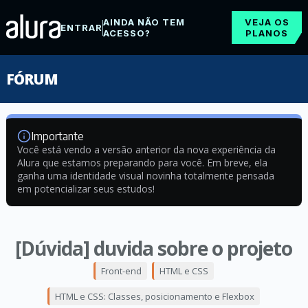
AINDA NÃO TEM
VEJA OS
ENTRAR
ACESSO?
PLANOS
FÓRUM
Importante
Você está vendo a versão anterior da nova experiência da
Alura que estamos preparando para você. Em breve, ela
ganha uma identidade visual novinha totalmente pensada
em potencializar seus estudos!
[Dúvida] duvida sobre o projeto
Front-end
HTML e CSS
HTML e CSS: Classes, posicionamento e Flexbox