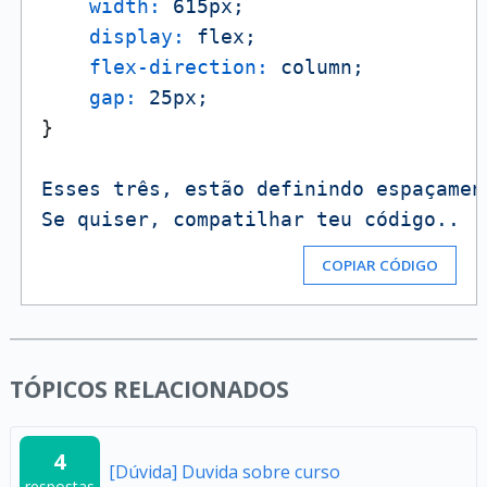
width:
615px;
display:
flex;
flex-direction:
column;
gap:
25px;
}

Esses
três,
estão
definindo
espaçamen
Se
quiser,
compatilhar
teu
código..
COPIAR CÓDIGO
TÓPICOS RELACIONADOS
4
[Dúvida] Duvida sobre curso
respostas