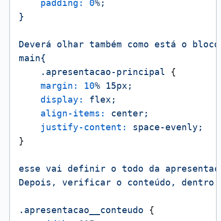
padding:
0
%;
}
Deverá
olhar
também
como
está
o
bloco
main{
.apresentacao-principal
 {

margin:
10
%
15px;
display:
flex;
align-items:
center;
justify-content:
space-evenly;
}

esse
vai
definir
o
todo
da
apresentaç
Depois,
verificar
o
conteúdo,
dentro
.apresentacao__conteudo
 {
