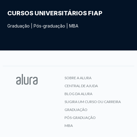
CURSOS UNIVERSITÁRIOS FIAP
Graduação
|
Pós-graduação
|
MBA
SOBRE A ALURA
CENTRAL DE AJUDA
BLOG DA ALURA
SUGIRA UM CURSO OU CARREIRA
GRADUAÇÃO
PÓS-GRADUAÇÃO
MBA