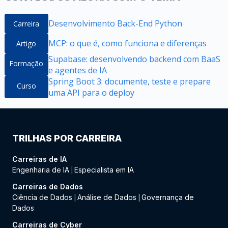
Desenvolvimento Back-End Python
Carreira
MCP: o que é, como funciona e diferenças
Artigo
Supabase: desenvolvendo backend com BaaS
Formação
e agentes de IA
Spring Boot 3: documente, teste e prepare
Curso
uma API para o deploy
TRILHAS POR CARREIRA
Carreiras de IA
Engenharia de IA
Especialista em IA
|
Carreiras de Dados
Ciência de Dados
Análise de Dados
Governança de
|
|
Dados
Carreiras de Cyber