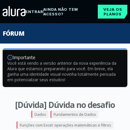
AINDA NÃO TEM
VEJA OS
ENTRAR
ACESSO?
PLANOS
FÓRUM
Importante
Você está vendo a versão anterior da nova experiência da
Alura que estamos preparando para você. Em breve, ela
ganha uma identidade visual novinha totalmente pensada
em potencializar seus estudos!
[Dúvida] Dúvida no desafio
Dados
Fundamentos de Dados
Funções com Excel: operações matemáticas e filtros