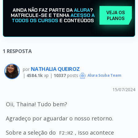
AINDA NÃO FAZ PARTE DA
ALURA
?
VEJA OS
MATRICULE-SE E TENHA
ACESSO A
PLANOS
TODOS OS CURSOS
E CONTEÚDOS
1
RESPOSTA
NATHALIA QUEIROZ
por
|
4584.1k
xp |
10337
posts
Alura Scuba Team
15/07/2024
Oii, Thaina! Tudo bem?
Agradeço por aguardar o nosso retorno.
Sobre a seleção do
, isso acontece
F2:H2