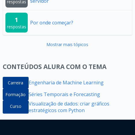
servidor
respostas
1
Por onde começar?
respostas
Mostrar mais tópicos
CONTEÚDOS ALURA COM O TEMA
Engenharia de Machine Learning
Carreira
Séries Temporais e Forecasting
Formação
Visualização de dados: criar gráficos
Curso
estratégicos com Python