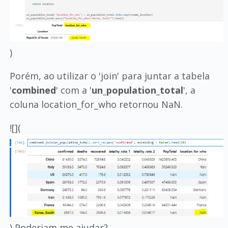
)
Porém, ao utilizar o 'join' para juntar a tabela
'
combined
' com a '
un_population_total
', a
coluna location_for_who retornou NaN.
![](
) Poderiam me ajudar?