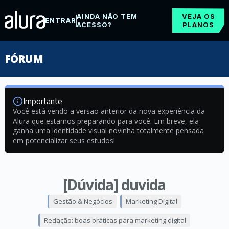
AINDA NÃO TEM
VEJA OS
ENTRAR
ACESSO?
PLANOS
FÓRUM
Importante
Você está vendo a versão anterior da nova experiência da
Alura que estamos preparando para você. Em breve, ela
ganha uma identidade visual novinha totalmente pensada
em potencializar seus estudos!
[Dúvida] duvida
Gestão & Negócios
Marketing Digital
Redação: boas práticas para marketing digital