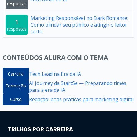
respostas
Marketing Responsável no Dark Romance:
1
Como blindar seu público e atingir o leitor
respostas
certo
CONTEÚDOS ALURA COM O TEMA
Tech Lead na Era da IA
Carreira
AI Journey da StartSe — Preparando times
Formação
para a era da IA
Redação: boas práticas para marketing digital
Curso
TRILHAS POR CARREIRA