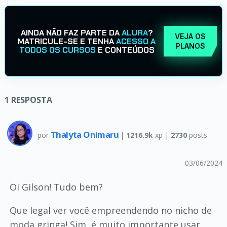
AINDA NÃO FAZ PARTE DA
ALURA
?
VEJA OS
MATRICULE-SE E TENHA
ACESSO A
PLANOS
TODOS OS CURSOS
E CONTEÚDOS
1
RESPOSTA
Thalyta Onimaru
por
|
1216.9k
xp |
2730
posts
03/06/2024
Oi Gilson! Tudo bem?
Que legal ver você empreendendo no nicho de
moda gringa! Sim, é muito importante usar