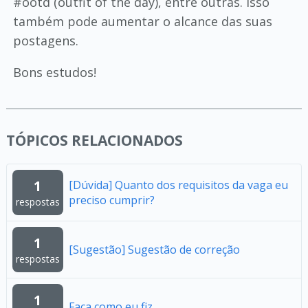
#ootd (outfit of the day), entre outras. Isso
também pode aumentar o alcance das suas
postagens.
Bons estudos!
TÓPICOS RELACIONADOS
1
[Dúvida] Quanto dos requisitos da vaga eu
preciso cumprir?
respostas
1
[Sugestão] Sugestão de correção
respostas
1
Faça como eu fiz