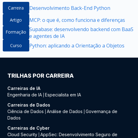
Desenvolvimento Back-End Python
Carreira
MCP: o que é, como funciona e diferenças
Artigo
Supabase: desenvolvendo backend com BaaS
Formação
e agentes de IA
Python: aplicando a Orientação a Objetos
Curso
TRILHAS POR CARREIRA
Carreiras de IA
Engenharia de IA
Especialista em IA
|
Carreiras de Dados
Ciência de Dados
Análise de Dados
Governança de
|
|
Dados
Carreiras de Cyber
Cloud Security
AppSec: Desenvolvimento Seguro de
|