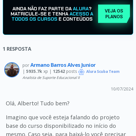
AINDA NÃO FAZ PARTE DA
ALURA
?
VEJA OS
MATRICULE-SE E TENHA
ACESSO A
PLANOS
TODOS OS CURSOS
E CONTEÚDOS
1
RESPOSTA
Armano Barros Alves Junior
por
|
5935.7k
xp |
12542
posts
Alura Scuba Team
Analista de Suporte Educacional II
10/07/2024
Olá, Alberto! Tudo bem?
Imagino que você esteja falando do projeto
base do curso disponibilizado no início do
mesmo. Caso seja, para baixá-lo você precisar