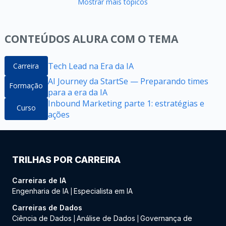
Mostrar mais tópicos
CONTEÚDOS ALURA COM O TEMA
Tech Lead na Era da IA
Carreira
AI Journey da StartSe — Preparando times
Formação
para a era da IA
Inbound Marketing parte 1: estratégias e
Curso
ações
TRILHAS POR CARREIRA
Carreiras de IA
Engenharia de IA
Especialista em IA
|
Carreiras de Dados
Ciência de Dados
Análise de Dados
Governança de
|
|