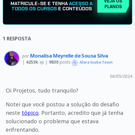
VEJA OS
MATRICULE-SE E TENHA
ACESSO A
PLANOS
TODOS OS CURSOS
E CONTEÚDOS
1
RESPOSTA
Monalisa Meyrelle de Sousa Silva
por
|
4253k
xp |
9830
posts
Alura Scuba Team
06/05/2024
Oi Projetos, tudo tranquilo?
Notei que você postou a solução do desafio
neste
tópico
. Portanto, acredito que já tenha
solucionado o problema que estava
enfrentando.