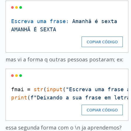
Escreva uma frase:
Amanhã
é
sexta
AMANHÃ
É
SEXTA
COPIAR CÓDIGO
mas vi a forma q outras pessoas postaram; ex:
fmai = 
str
(
input
(
"Escreva uma frase a
print
(
f"Deixando a sua frase em letra
COPIAR CÓDIGO
essa segunda forma com o \n ja aprendemos?