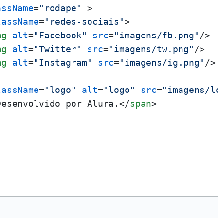
assName
=
"rodape"
 >
lassName
=
"redes-sociais"
>
mg
alt
=
"Facebook"
src
=
"imagens/fb.png"
/>
mg
alt
=
"Twitter"
src
=
"imagens/tw.png"
/>
mg
alt
=
"Instagram"
src
=
"imagens/ig.png"
/>
lassName
=
"logo"
alt
=
"logo"
src
=
"imagens/l
Desenvolvido por Alura.
</
span
>