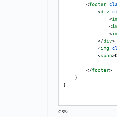
<
footer
cl
<
div
c
<
i
<
i
<
i
</
div
>
<
img
c
<
span
>
</
footer
>
    )

CSS: