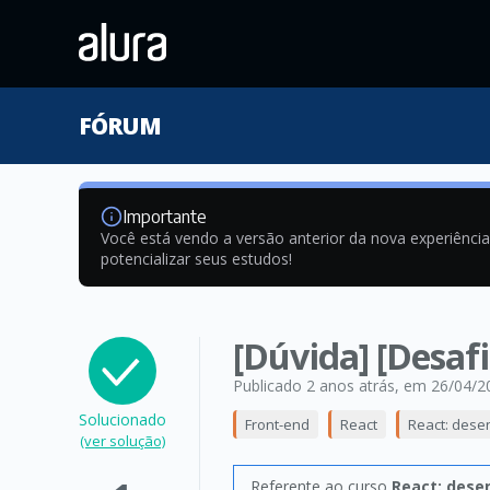
FÓRUM
Importante
Você está vendo a versão anterior da nova experiênci
potencializar seus estudos!
[Dúvida] [Desafi
Publicado 2 anos atrás
, em 26/04/2
Solucionado
Front-end
React
React: dese
(ver solução)
Referente ao curso
React: dese