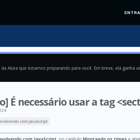
ENTR
a da Alura que estamos preparando para você. Em breve, ela ganha 
o] É necessário usar a tag <sec
024
nvolvendo com JavaScript
nvolvendo com JavaScript
, no capítulo
Montando os times
e ati