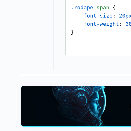
.rodape
span
 {

font-size
: 
20p
font-weight
: 
6