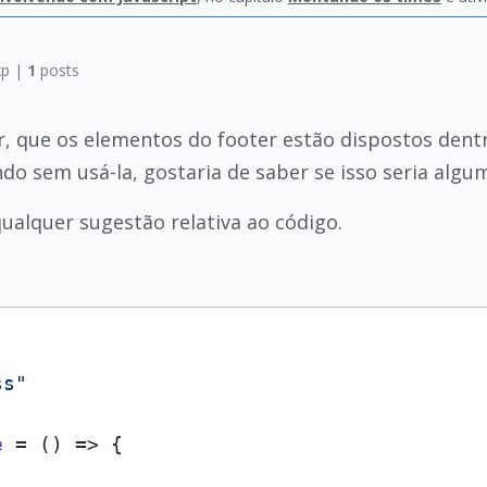
p |
1
posts
r, que os elementos do footer estão dispostos dent
o sem usá-la, gostaria de saber se isso seria algum
alquer sugestão relativa ao código.
ss"
e
 = (
) => {
