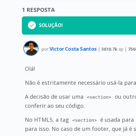
1
RESPOSTA
SOLUÇÃO!
Victor Costa Santos
por
|
3610.7k
xp |
756
Olá!
Não é estritamente necessário usá-la pa
A decisão de usar uma
ou outr
<section>
conferir ao seu código.
No HTML5, a tag
é usada para 
<section>
para isso. No caso de um footer, que já é