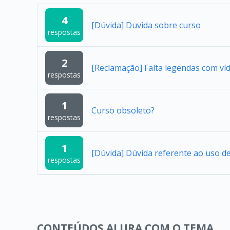
4
[Dúvida] Duvida sobre curso
respostas
2
[Reclamação] Falta legendas com ví
respostas
1
Curso obsoleto?
respostas
1
[Dúvida] Dúvida referente ao uso 
respostas
CONTEÚDOS ALURA COM O TEMA