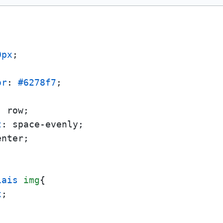
0px
;

or
: 
#6278f7
;

: row;

t
: space-evenly;

nter;

iais
img
{

x
;
