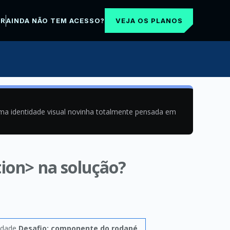
VEJA OS PLANOS
AR
AINDA NÃO TEM ACESSO?
uma identidade visual novinha totalmente pensada em
tion> na solução?
vidade
Desafio: componente do rodapé