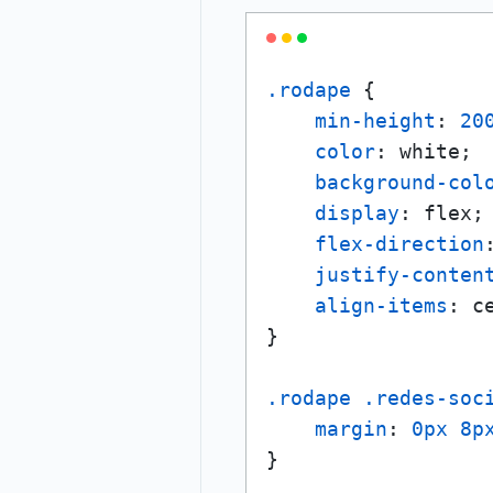
.rodape
 {

min-height
: 
20
color
: white;

background-col
display
: flex;

flex-direction
justify-conten
align-items
: ce
}

.rodape
.redes-soc
margin
: 
0px
8p
}
