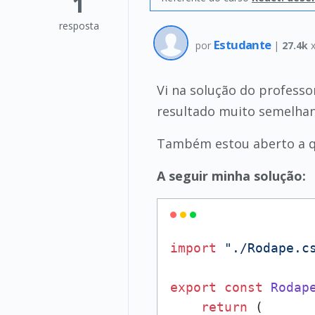
1
resposta
Estudante
por
|
27.4k
x
Vi na solução do professo
resultado muito semelhand
Também estou aberto a qu
A seguir minha solução:
import
"./Rodape.c
export
const
Rodap
return
 (
