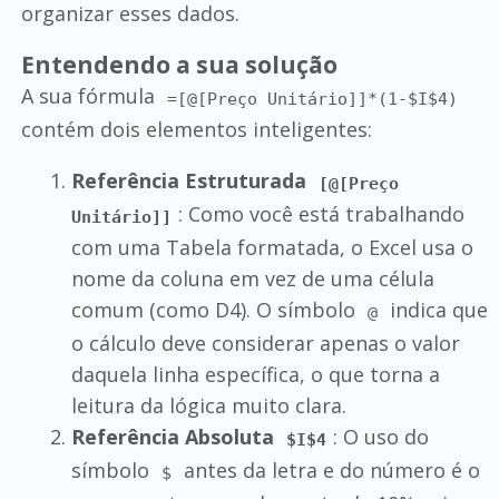
organizar esses dados.
Entendendo a sua solução
A sua fórmula
=[@[Preço Unitário]]*(1-$I$4)
contém dois elementos inteligentes:
Referência Estruturada
[@[Preço
: Como você está trabalhando
Unitário]]
com uma Tabela formatada, o Excel usa o
nome da coluna em vez de uma célula
comum (como D4). O símbolo
indica que
@
o cálculo deve considerar apenas o valor
daquela linha específica, o que torna a
leitura da lógica muito clara.
Referência Absoluta
: O uso do
$I$4
símbolo
antes da letra e do número é o
$