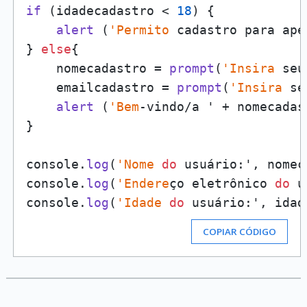
if
 (idadecadastro < 
18
) {

alert
 (
'Permito
 cadastro para ape
} 
else
{

    nomecadastro = 
prompt
(
'Insira
 seu
    emailcadastro = 
prompt
(
'Insira
 se
alert
 (
'Bem
-vindo/a ' + nomecadas
}

console.
log
(
'Nome
do
 usuário:', nomec
console.
log
(
'Endere
ço eletrônico 
do
 u
console.
log
(
'Idade
do
COPIAR CÓDIGO