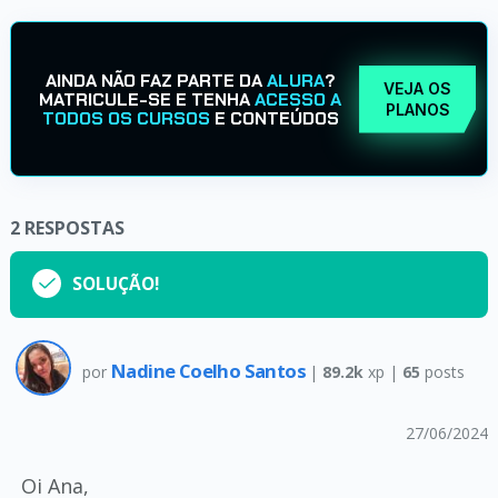
AINDA NÃO FAZ PARTE DA
ALURA
?
VEJA OS
MATRICULE-SE E TENHA
ACESSO A
PLANOS
TODOS OS CURSOS
E CONTEÚDOS
2
RESPOSTAS
SOLUÇÃO!
Nadine Coelho Santos
por
|
89.2k
xp |
65
posts
27/06/2024
Oi Ana,