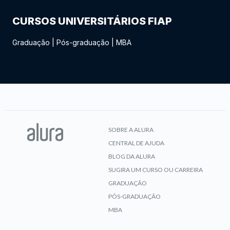
CURSOS UNIVERSITÁRIOS FIAP
Graduação
|
Pós-graduação
|
MBA
SOBRE A ALURA
CENTRAL DE AJUDA
BLOG DA ALURA
SUGIRA UM CURSO OU CARREIRA
GRADUAÇÃO
PÓS-GRADUAÇÃO
MBA