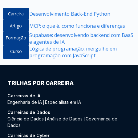
Desenvolvimento Back-End Python
Carreira
MCP: o que é, como funciona e diferenças
Artigo
Supabase: desenvolvendo backend com BaaS
Formação
e agentes de IA
Lógica de programação: mergulhe em
Curso
programação com JavaScript
TRILHAS POR CARREIRA
Carreiras de IA
Engenharia de IA
Especialista em IA
|
Carreiras de Dados
Ciência de Dados
Análise de Dados
Governança de
|
|
Dados
Carreiras de Cyber