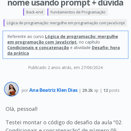
nome usando prompt + dúvida
Back-end
Fundamentos de Programação
Lógica de programação: mergulhe em programação com JavaScript
Referente ao curso
Lógica de programação: mergulhe
em programação com JavaScript
, no capítulo
Condicionais e concatenação
e atividade
Desafio: hora
da prática
Publicado 2 anos atrás
, em 27/06/2024
Ana Beatriz Klen Dias
por
|
29.2k
xp |
12
posts
Olá, pessoal!
Testei montar o código do desafio da aula "02.
Condicionais e concatenação" de número 05: