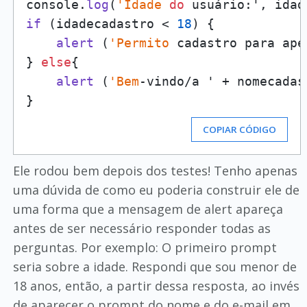
console.
log
(
'Idade
do
if
 (idadecadastro < 
18
) {

alert
 (
'Permito
 cadastro para ape
} 
else
{

alert
 (
'Bem
-vindo/a ' + nomecadas
COPIAR CÓDIGO
Ele rodou bem depois dos testes! Tenho apenas
uma dúvida de como eu poderia construir ele de
uma forma que a mensagem de alert apareça
antes de ser necessário responder todas as
perguntas. Por exemplo: O primeiro prompt
seria sobre a idade. Respondi que sou menor de
18 anos, então, a partir dessa resposta, ao invés
de aparecer o prompt do nome e do e-mail em