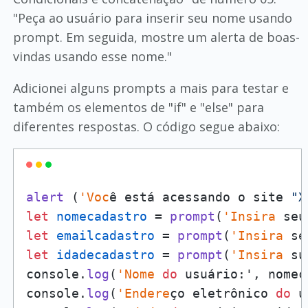
"Peça ao usuário para inserir seu nome usando
prompt. Em seguida, mostre um alerta de boas-
vindas usando esse nome."
Adicionei alguns prompts a mais para testar e
também os elementos de "if" e "else" para
diferentes respostas. O código segue abaixo:
alert
 (
'Voc
ê está acessando o site 
"X
let
nomecadastro
 = 
prompt
(
'Insira
let
emailcadastro
 = 
prompt
(
'Insira
let
idadecadastro
 = 
prompt
(
'Insira
 su
console.
log
(
'Nome
do
 usuário:', nomec
console.
log
(
'Endere
ço eletrônico 
do
 u