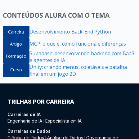
CONTEÚDOS ALURA COM O TEMA
Desenvolvimento Back-End Python
Carreira
MCP: o que é, como funciona e diferenças
Artigo
Supabase: desenvolvendo backend com BaaS
Formação
e agentes de IA
Unity: criando menus, coletáveis e batalha
Curso
final em um jogo 2D
TRILHAS POR CARREIRA
Carreiras de IA
Engenharia de IA
Especialista em IA
|
Carreiras de Dados
Ciência de Dados
Análise de Dados
Governança de
|
|