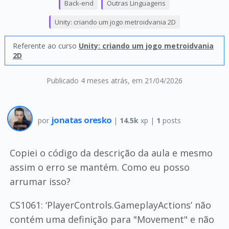
Back-end
Outras Linguagens
Unity: criando um jogo metroidvania 2D
Referente ao curso
Unity: criando um jogo metroidvania
2D
Publicado 4 meses atrás
, em 21/04/2026
jonatas oresko
por
|
14.5k
xp |
1
posts
Copiei o código da descrição da aula e mesmo
assim o erro se mantém. Como eu posso
arrumar isso?
CS1061: ‘PlayerControls.GameplayActions’ não
contém uma definição para "Movement" e não