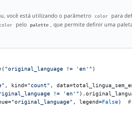
u, você está utilizando o parâmetro
para def
color
pelo
, que permite definir uma palet
color
palette
y(
"original_language != 'en'"
)

e"
, kind=
"count"
, data=total_lingua_sem_e
riginal_language != 'en'"
).original_langu
hue=
"original_language"
, legend=
False
)  
#