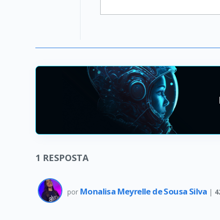
1
RESPOSTA
Monalisa Meyrelle de Sousa Silva
por
|
4