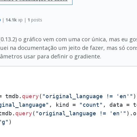
o
|
14.1k
xp |
1
posts
0.13.2) o gráfico vem com uma cor única, mas eu go
uei na documentação um jeito de fazer, mas só cons
metros usar para definir o gradiente.
=
 tmdb.
query
(
"original_language != 'en'"
)
ginal_language"
, kind 
=
"count"
, data 
=
 t
tmdb.
query
(
"original_language != 'en'"
)
.o
"g"
)