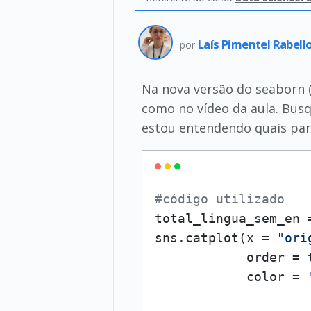
Laís Pimentel Rabell
por
Na nova versão do seaborn (
como no vídeo da aula. Busq
estou entendendo quais parâ
#código utilizado
total_lingua_sem_en 
sns.catplot
(
x 
=
"ori
            order 
=
 
            color 
=