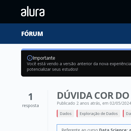
FÓRUM
Importante
Você está vendo a versão anterior da nova experiênci
potencializar seus estudos!
DÚVIDA COR DO
1
Publicado 2 anos atrás
, em 02/05/202
resposta
Dados
Exploração de Dados
Da
Referente ao curso
Data Science: 