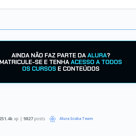
AINDA NÃO FAZ PARTE DA
ALURA
?
MATRICULE-SE E TENHA
ACESSO A TODOS
OS CURSOS
E CONTEÚDOS
251.4k
xp |
9827
posts
Alura Scuba Team