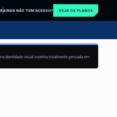
VEJA OS PLANOS
AR
AINDA NÃO TEM ACESSO?
uma identidade visual novinha totalmente pensada em