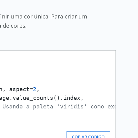
inir uma cor única. Para criar um
a de cores.
n, aspect=
2
,

age.value_counts().index,

 Usando a paleta 'viridis' como exemplo d
COPIAR CÓDIGO