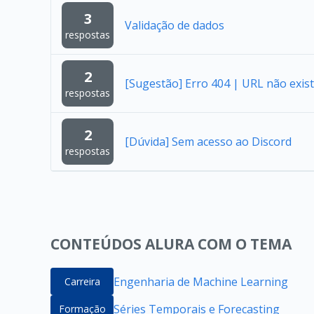
3
Validação de dados
respostas
2
[Sugestão] Erro 404 | URL não exist
respostas
2
[Dúvida] Sem acesso ao Discord
respostas
CONTEÚDOS ALURA COM O TEMA
Engenharia de Machine Learning
Carreira
Séries Temporais e Forecasting
Formação