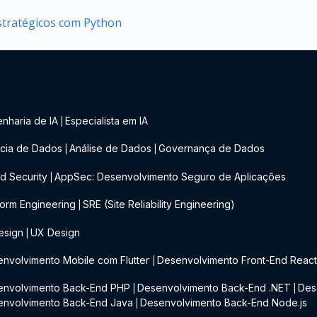
estratégicos com Python
nharia de IA
Especialista em IA
|
cia de Dados
Análise de Dados
Governança de Dados
|
|
d Security
AppSec: Desenvolvimento Seguro de Aplicações
|
form Engineering
SRE (Site Reliability Engineering)
|
esign
UX Design
|
nvolvimento Mobile com Flutter
Desenvolvimento Front-End Reac
|
envolvimento Back-End PHP
Desenvolvimento Back-End .NET
Des
|
|
envolvimento Back-End Java
Desenvolvimento Back-End Node.js
|