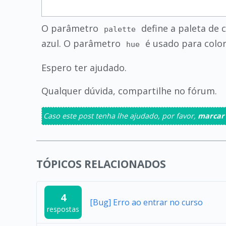
O parâmetro
define a paleta de c
palette
azul. O parâmetro
é usado para color
hue
Espero ter ajudado.
Qualquer dúvida, compartilhe no fórum.
Caso este post tenha lhe ajudado, por favor,
marcar
TÓPICOS RELACIONADOS
4
[Bug] Erro ao entrar no curso
respostas