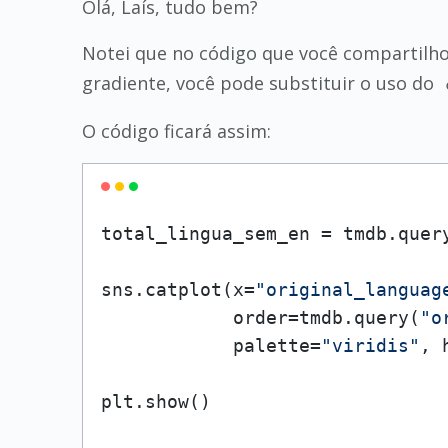
Olá, Laís, tudo bem?
Notei que no código que você compartilho
gradiente, você pode substituir o uso do
O código ficará assim:
total_lingua_sem_en = tmdb.quer
sns.catplot(x=
"original_languag
            order=tmdb.query(
"o
            palette=
"viridis"
, 