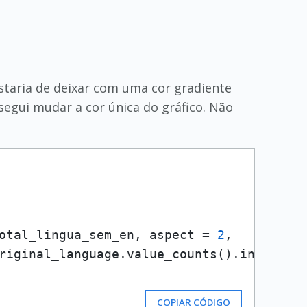
staria de deixar com uma cor gradiente
egui mudar a cor única do gráfico. Não
otal_lingua_sem_en, aspect 
=
2
, 

riginal_language.value_counts
(
)
.index,

COPIAR CÓDIGO