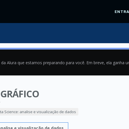
ENTR
a da Alura que estamos preparando para você. Em breve, ela ganha 
 GRÁFICO
4
ta Science: analise e visualização de dados
analise e visualização de dados