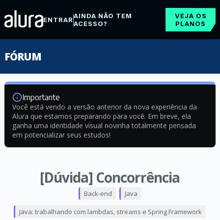
AINDA NÃO TEM
VEJA OS
ENTRAR
ACESSO?
PLANOS
FÓRUM
Importante
Você está vendo a versão anterior da nova experiência da
Alura que estamos preparando para você. Em breve, ela
ganha uma identidade visual novinha totalmente pensada
em potencializar seus estudos!
[Dúvida] Concorrência
Back-end
Java
Java: trabalhando com lambdas, streams e Spring Framework