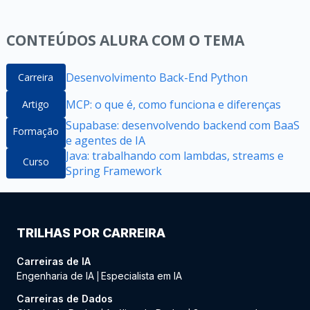
CONTEÚDOS ALURA COM O TEMA
Desenvolvimento Back-End Python
Carreira
MCP: o que é, como funciona e diferenças
Artigo
Supabase: desenvolvendo backend com BaaS
Formação
e agentes de IA
Java: trabalhando com lambdas, streams e
Curso
Spring Framework
TRILHAS POR CARREIRA
Carreiras de IA
Engenharia de IA
Especialista em IA
|
Carreiras de Dados