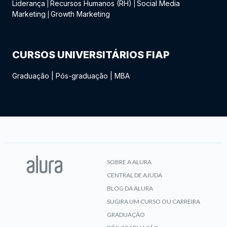
Liderança
Recursos Humanos (RH)
Social Media
|
|
Marketing
Growth Marketing
|
CURSOS UNIVERSITÁRIOS FIAP
Graduação
|
Pós-graduação
|
MBA
SOBRE A ALURA
CENTRAL DE AJUDA
BLOG DA ALURA
SUGIRA UM CURSO OU CARREIRA
GRADUAÇÃO