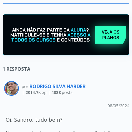
AINDA NÃO FAZ PARTE DA
ALURA
?
VEJA OS
MATRICULE-SE E TENHA
ACESSO A
PLANOS
TODOS OS CURSOS
E CONTEÚDOS
1
RESPOSTA
RODRIGO SILVA HARDER
por
|
2314.7k
xp |
4888
posts
08/05/2024
Oi, Sandro, tudo bem?