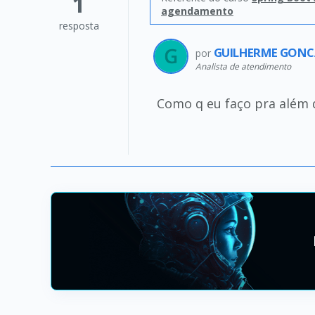
1
agendamento
resposta
GUILHERME GONC
por
Analista de atendimento
Como q eu faço pra além 