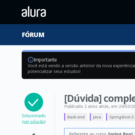
FÓRUM
Importante
Você está vendo a versão anterior da nova experiênci
potencializar seus estudos!
[Dúvida] comp
Publicado 2 anos atrás
, em 24/03/2
Solucionado
Back-end
Java
Spring Boot 3
(ver solução)
Referente ao curso
Spring Boot