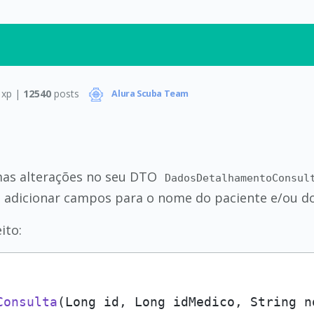
xp |
12540
posts
Alura Scuba Team
umas alterações no seu DTO
DadosDetalhamentoConsul
rá adicionar campos para o nome do paciente e/ou d
ito:
Consulta
(Long id, Long idMedico, String n