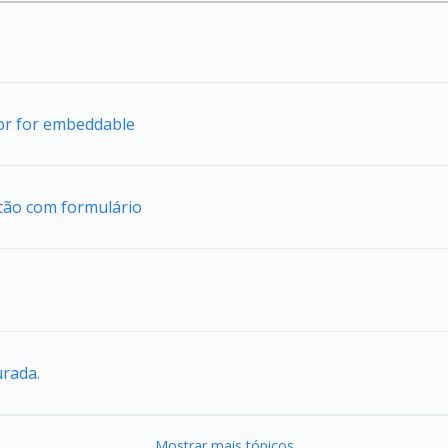
tor for embeddable
tão com formulário
urada.
Mostrar mais tópicos