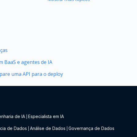
nças
 BaaS e agentes de IA
epare uma API para o deploy
nharia de IA
Especialista em IA
|
cia de Dados
Análise de Dados
Governança de Dados
|
|