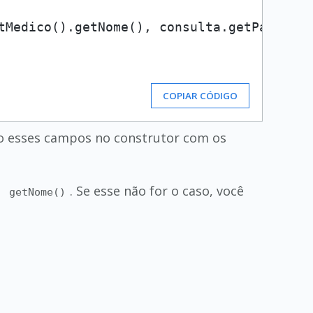
tMedico().getNome(), consulta.getPaciente
COPIAR CÓDIGO
 esses campos no construtor com os
o
. Se esse não for o caso, você
getNome()