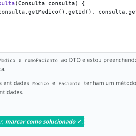
sulta
(Consulta consulta)
 {

consulta.getMedico().getId(), consulta.ge
e
ao DTO e estou preenchendo
Medico
nomePaciente
a.
s entidades
e
tenham um métod
Medico
Paciente
ntidades.
r,
marcar como solucionado ✓
.