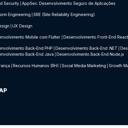
d Security
AppSec: Desenvolvimento Seguro de Aplicações
|
form Engineering
SRE (Site Reliability Engineering)
|
esign
UX Design
|
nvolvimento Mobile com Flutter
Desenvolvimento Front-End Reac
|
envolvimento Back-End PHP
Desenvolvimento Back-End .NET
Des
|
|
envolvimento Back-End Java
Desenvolvimento Back-End Node.js
|
rança
Recursos Humanos (RH)
Social Media Marketing
Growth Ma
|
|
|
IAP