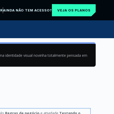
VEJA OS PLANOS
AR
AINDA NÃO TEM ACESSO?
uma identidade visual novinha totalmente pensada em
tulo
Regras de negócio
e atividade
Testando o