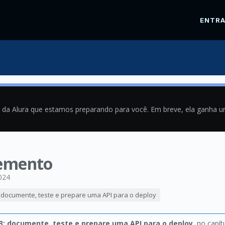
ENTR
a da Alura que estamos preparando para você. Em breve, ela ganha 
lemento
024
: documente, teste e prepare uma API para o deploy
 3: documente, teste e prepare uma API para o deploy
, no capí