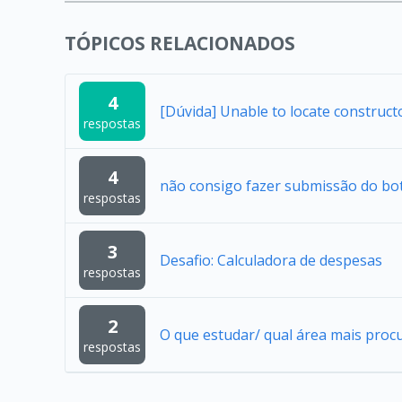
TÓPICOS RELACIONADOS
4
[Dúvida] Unable to locate construc
respostas
4
não consigo fazer submissão do bo
respostas
3
Desafio: Calculadora de despesas
respostas
2
O que estudar/ qual área mais proc
respostas