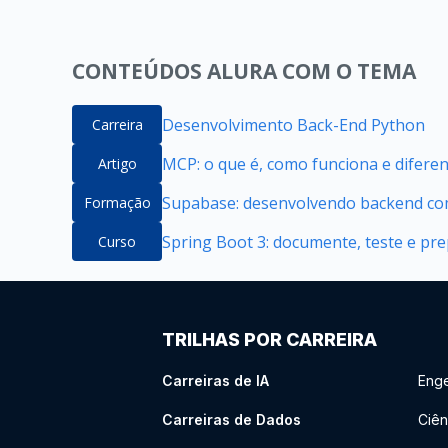
CONTEÚDOS ALURA COM O TEMA
Desenvolvimento Back-End Python
Carreira
MCP: o que é, como funciona e difere
Artigo
Supabase: desenvolvendo backend com
Formação
Spring Boot 3: documente, teste e pr
Curso
TRILHAS POR CARREIRA
Carreiras de IA
Enge
Carreiras de Dados
Ciên