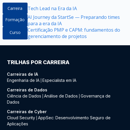
Tech Lead na Era da IA
Carreira
AI Journey da StartSe — Preparando times
Formação
para a era da IA
Certificação PMP e CAPM: fundamentos do
Curso
gerenciamento de projetos
TRILHAS POR CARREIRA
Carreiras de IA
Engenharia de IA
Especialista em IA
|
Carreiras de Dados
Ciência de Dados
Análise de Dados
Governança de
|
|
Dados
Carreiras de Cyber
Cloud Security
AppSec: Desenvolvimento Seguro de
|
Aplicações