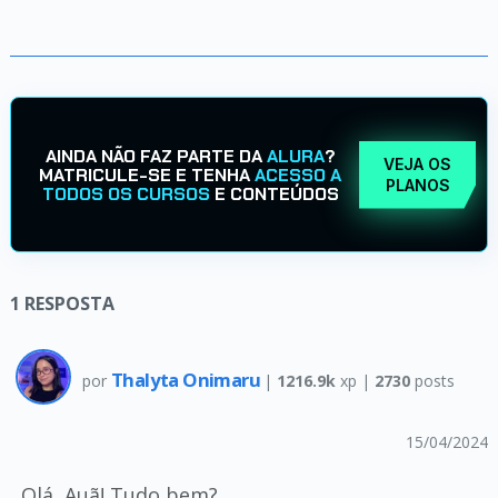
AINDA NÃO FAZ PARTE DA
ALURA
?
VEJA OS
MATRICULE-SE E TENHA
ACESSO A
PLANOS
TODOS OS CURSOS
E CONTEÚDOS
1
RESPOSTA
Thalyta Onimaru
por
|
1216.9k
xp |
2730
posts
15/04/2024
Olá, Auã! Tudo bem?