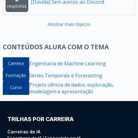
[Dúvida] Sem acesso ao Discord
respostas
Mostrar mais tópicos
CONTEÚDOS ALURA COM O TEMA
Engenharia de Machine Learning
Carreira
Séries Temporais e Forecasting
Formação
Projeto ciência de dados: exploração,
Curso
modelagem e apresentação
TRILHAS POR CARREIRA
Carreiras de IA