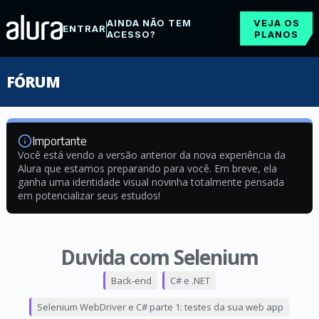
AINDA NÃO TEM
VEJA OS
ENTRAR
ACESSO?
PLANOS
FÓRUM
Importante
Você está vendo a versão anterior da nova experiência da
Alura que estamos preparando para você. Em breve, ela
ganha uma identidade visual novinha totalmente pensada
em potencializar seus estudos!
Duvida com Selenium
Back-end
C# e .NET
Selenium WebDriver e C# parte 1: testes da sua web app