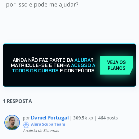
por isso e pode me ajudar?
AINDA NÃO FAZ PARTE DA
ALURA
?
VEJA OS
MATRICULE-SE E TENHA
ACESSO A
PLANOS
TODOS OS CURSOS
E CONTEÚDOS
1
RESPOSTA
Daniel Portugal
por
|
309.5k
xp |
464
posts
Alura Scuba Team
Analista de Sistemas