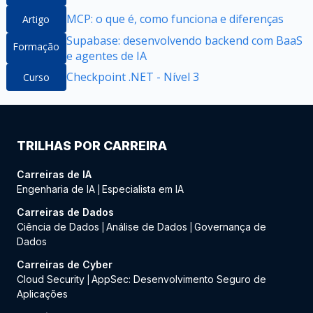
MCP: o que é, como funciona e diferenças
Artigo
Supabase: desenvolvendo backend com BaaS
Formação
e agentes de IA
Checkpoint .NET - Nível 3
Curso
TRILHAS POR CARREIRA
Carreiras de IA
Engenharia de IA
Especialista em IA
|
Carreiras de Dados
Ciência de Dados
Análise de Dados
Governança de
|
|
Dados
Carreiras de Cyber
Cloud Security
AppSec: Desenvolvimento Seguro de
|
Aplicações