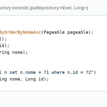
sitory extends JpaRepository<Nivel, Long>{
ByOrderByNomeAsc
(Pageable pageable);

();

d);

ring nome);

l n set n.nome = ?1 where n.id = ?2"
)

ing nome, Long id); 