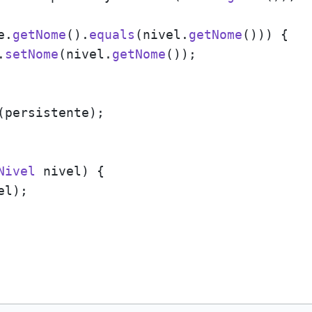
e.
getNome
().
equals
(nivel.
getNome
())) {

.
setNome
(nivel.
getNome
());

(persistente);

Nivel
 nivel) {

el);
