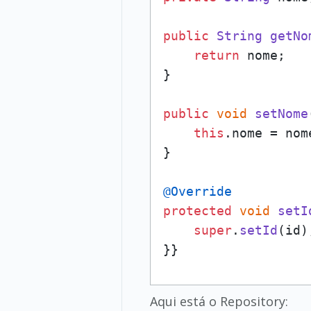
public
String
getNo
return
 nome;

}

public
void
setNome
this
.
nome
 = nome
}

@Override
protected
void
setI
super
.
setId
(id);
}}
Aqui está o Repository: