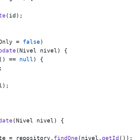
te
(id);        

Only = 
false
pdate
(
Nivel nivel
) {

() == 
null
) {



);

date
(
Nivel nivel
) {

te = repository.
findOne
(nivel.
getId
());
