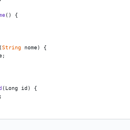
me
(
) {

(
String
 nome
) {

;

d
(
Long id
) {


