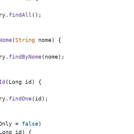
ry.
findAll
();

Nome
(
String
 nome
) {

ry.
findByNome
(nome);

Id
(
Long id
) {

ry.
findOne
(id);

Only = 
false
Long id
) {
