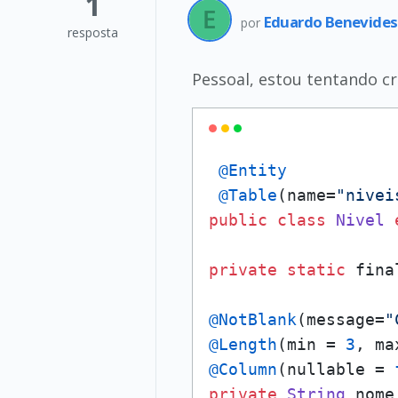
1
Eduardo Benevide
por
resposta
Pessoal, estou tentando cr
@Entity
@Table
(name=
"nivei
public
class
Nivel
private
static
 fina
@NotBlank
(message=
"
@Length
(min = 
3
, ma
@Column
(nullable = 
private
String
 nome;