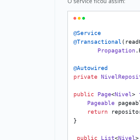
O service ficou assim:
@Service
@Transactional
(read
Propagation
.
@Autowired
private
NivelReposi
public
Page
<
Nivel
> 
Pageable
 pageab
return
 reposito
}

public
List
<
Nivel
>