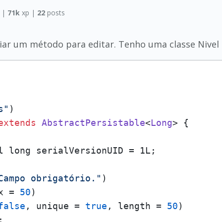
s
|
71k
xp |
22
posts
iar um método para editar. Tenho uma classe Nivel 
s"
extends
AbstractPersistable
<
Long
> {    

l long serialVersionUID = 1L;

Campo obrigatório."
x = 
50
false
, unique = 
true
, length = 
50

