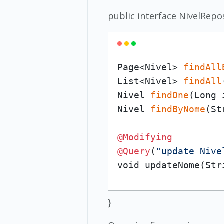
public interface NivelRepo
Page<Nivel> 
findAll
List<Nivel> 
findAll
Nivel 
findOne
(Long i
Nivel 
findByNome
(St
@Modifying
@Query
(
"update Nive
void updateNome(Str
}