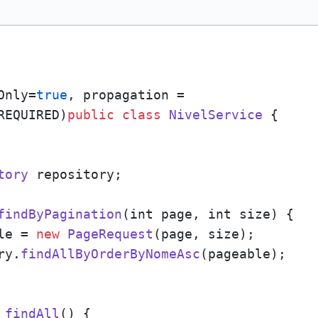
Only=
true
, propagation =      

REQUIRED
)
public
class
NivelService
 {

tory
 repository;

findByPagination
(
int page, int size
) {

le = 
new
PageRequest
(page, size);

ry.
findAllByOrderByNomeAsc
(pageable);

 
findAll
(
) {
