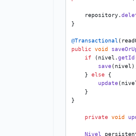
    repository.
dele
}

@Transactional
(read
public
void
saveOrU
if
 (nivel.
getId
save
(nivel);
    } 
else
 {

update
(nivel
    }

}

private
void
up
Nivel
 persisten