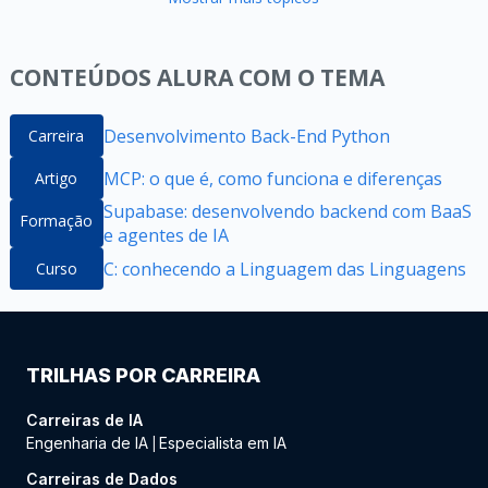
CONTEÚDOS ALURA COM O TEMA
Desenvolvimento Back-End Python
Carreira
MCP: o que é, como funciona e diferenças
Artigo
Supabase: desenvolvendo backend com BaaS
Formação
e agentes de IA
C: conhecendo a Linguagem das Linguagens
Curso
TRILHAS POR CARREIRA
Carreiras de IA
Engenharia de IA
Especialista em IA
|
Carreiras de Dados