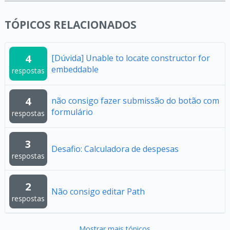
TÓPICOS RELACIONADOS
4
[Dúvida] Unable to locate constructor for
embeddable
respostas
4
não consigo fazer submissão do botão com
formulário
respostas
3
Desafio: Calculadora de despesas
respostas
2
Não consigo editar Path
respostas
Mostrar mais tópicos