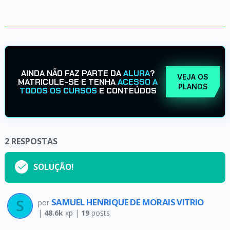
AINDA NÃO FAZ PARTE DA
ALURA
?
VEJA OS
MATRICULE-SE E TENHA
ACESSO A
PLANOS
TODOS OS CURSOS
E CONTEÚDOS
2
RESPOSTAS
SOLUÇÃO!
SAMUEL HENRIQUE DE MORAIS VITRIO
por
|
48.6k
xp |
19
posts