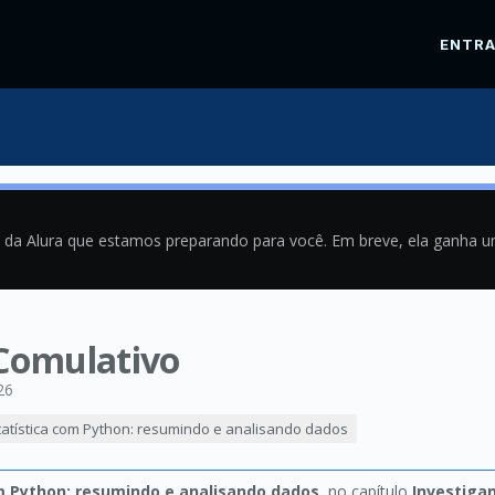
ENTR
a da Alura que estamos preparando para você. Em breve, ela ganha 
 Comulativo
26
tatística com Python: resumindo e analisando dados
m Python: resumindo e analisando dados
, no capítulo
Investiga