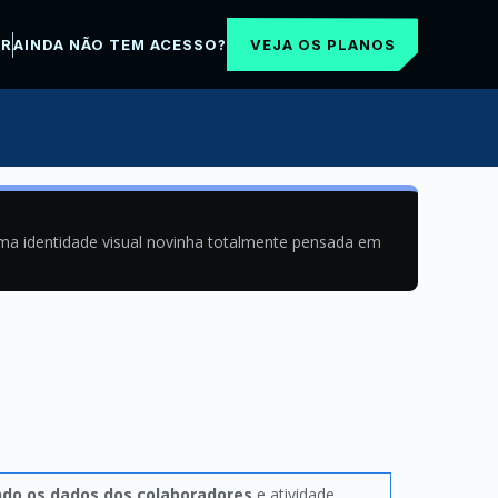
VEJA OS PLANOS
AR
AINDA NÃO TEM ACESSO?
uma identidade visual novinha totalmente pensada em
ndo os dados dos colaboradores
e atividade