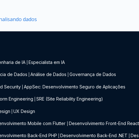
analisando dados
nharia de IA
Especialista em IA
|
cia de Dados
Análise de Dados
Governança de Dados
|
|
d Security
AppSec: Desenvolvimento Seguro de Aplicações
|
form Engineering
SRE (Site Reliability Engineering)
|
esign
UX Design
|
nvolvimento Mobile com Flutter
Desenvolvimento Front-End Reac
|
envolvimento Back-End PHP
Desenvolvimento Back-End .NET
Des
|
|