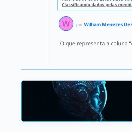
Classificando dados pelas medid
William Menezes De 
por
O que representa a coluna "