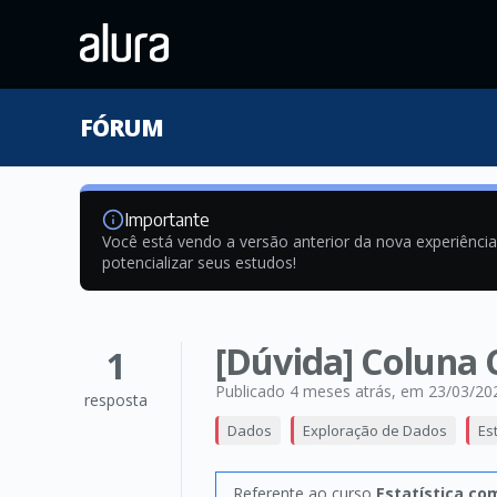
FÓRUM
Importante
Você está vendo a versão anterior da nova experiênci
potencializar seus estudos!
[Dúvida] Coluna
1
Publicado 4 meses atrás
, em 23/03/20
resposta
Dados
Exploração de Dados
Es
Referente ao curso
Estatística co