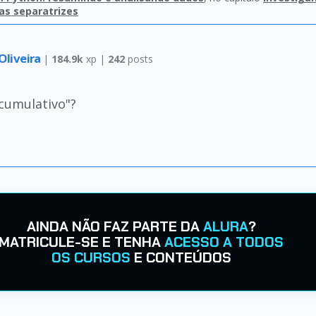
as separatrizes
Oliveira
|
184.9k
xp |
242
posts
cumulativo"?
AINDA NÃO FAZ PARTE DA
ALURA
?
MATRICULE-SE E TENHA
ACESSO A TODOS
OS CURSOS
E CONTEÚDOS