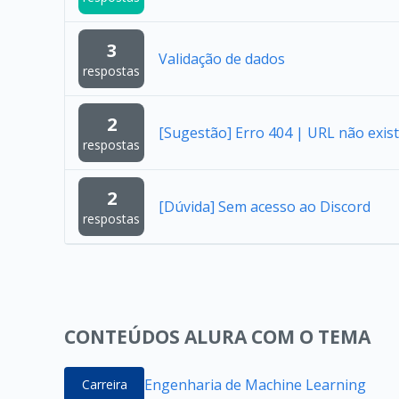
3
Validação de dados
respostas
2
[Sugestão] Erro 404 | URL não exist
respostas
2
[Dúvida] Sem acesso ao Discord
respostas
CONTEÚDOS ALURA COM O TEMA
Engenharia de Machine Learning
Carreira