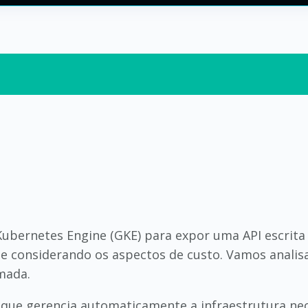
Kubernetes Engine (GKE) para expor uma API escrita
e considerando os aspectos de custo. Vamos anali
mada.
que gerencia automaticamente a infraestrutura nec