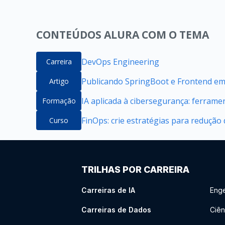
CONTEÚDOS ALURA COM O TEMA
DevOps Engineering
Carreira
Publicando SpringBoot e Frontend e
Artigo
IA aplicada à cibersegurança: ferrame
Formação
FinOps: crie estratégias para redução
Curso
TRILHAS POR CARREIRA
Carreiras de IA
Enge
Carreiras de Dados
Ciên