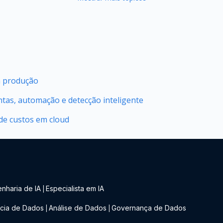
m produção
ntas, automação e detecção inteligente
 de custos em cloud
nharia de IA
Especialista em IA
|
cia de Dados
Análise de Dados
Governança de Dados
|
|