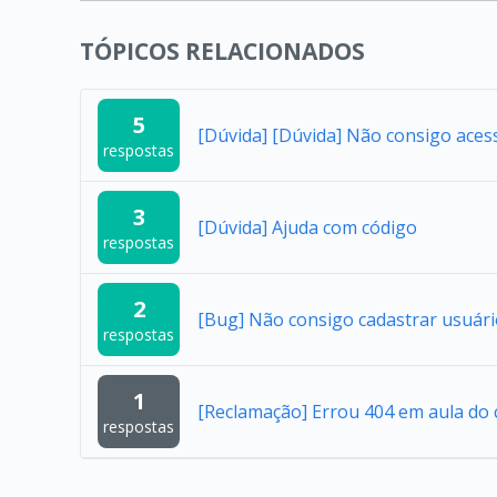
TÓPICOS RELACIONADOS
5
[Dúvida] [Dúvida] Não consigo aces
respostas
3
[Dúvida] Ajuda com código
respostas
2
[Bug] Não consigo cadastrar usuár
respostas
1
[Reclamação] Errou 404 em aula do 
respostas