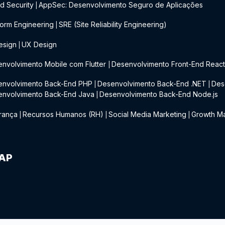
d Security
AppSec: Desenvolvimento Seguro de Aplicações
|
form Engineering
SRE (Site Reliability Engineering)
|
esign
UX Design
|
nvolvimento Mobile com Flutter
Desenvolvimento Front-End Reac
|
envolvimento Back-End PHP
Desenvolvimento Back-End .NET
Des
|
|
envolvimento Back-End Java
Desenvolvimento Back-End Node.js
|
rança
Recursos Humanos (RH)
Social Media Marketing
Growth Ma
|
|
|
IAP