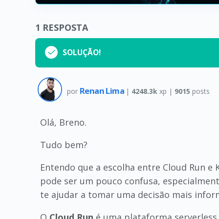
1
RESPOSTA
SOLUÇÃO!
Renan Lima
por
|
4248.3k
xp |
9015
posts
Olá, Breno.
Tudo bem?
Entendo que a escolha entre Cloud Run e 
pode ser um pouco confusa, especialment
te ajudar a tomar uma decisão mais infor
O
Cloud Run
é uma plataforma serverless 