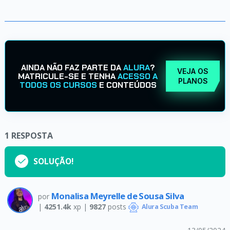
AINDA NÃO FAZ PARTE DA
ALURA
?
VEJA OS
MATRICULE-SE E TENHA
ACESSO A
PLANOS
TODOS OS CURSOS
E CONTEÚDOS
1
RESPOSTA
SOLUÇÃO!
Monalisa Meyrelle de Sousa Silva
por
|
4251.4k
xp |
9827
posts
Alura Scuba Team