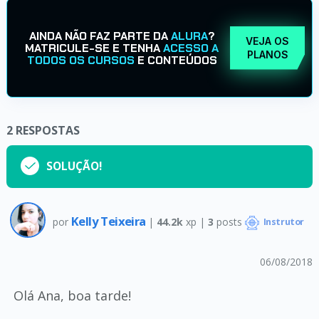
AINDA NÃO FAZ PARTE DA
ALURA
?
VEJA OS
MATRICULE-SE E TENHA
ACESSO A
PLANOS
TODOS OS CURSOS
E CONTEÚDOS
2
RESPOSTAS
SOLUÇÃO!
Kelly Teixeira
por
|
44.2k
xp |
3
posts
Instrutor
06/08/2018
Olá Ana, boa tarde!