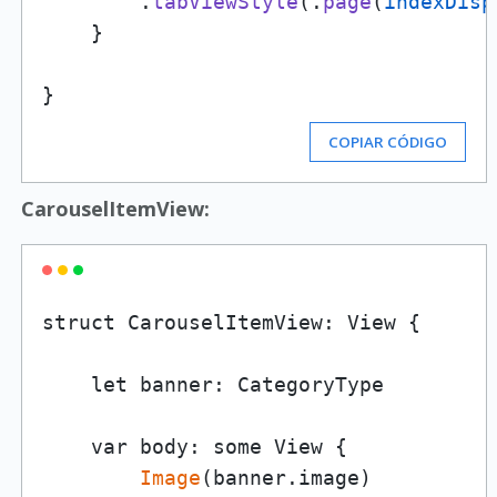
        .
tabViewStyle
(.
page
(
indexDisp
    }

COPIAR CÓDIGO
CarouselItemView:
struct CarouselItemView: View {

    let banner: CategoryType

    var body: some View {

Image
(banner.image)
