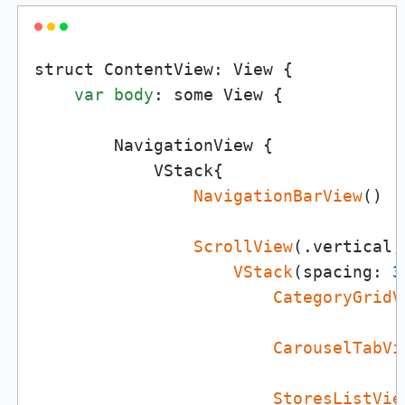
struct ContentView: View {

var
body
: some View {

        NavigationView {

            VStack{

NavigationBarView
()

ScrollView
(.vertical,
VStack
(spacing: 
3
CategoryGridV
CarouselTabVi
StoresListVie