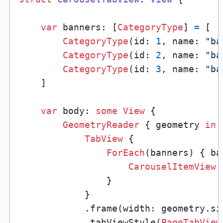
var
 banners: [
CategoryType
] 
=
 [

CategoryType
(id: 
1
, name: 
"ba
CategoryType
(id: 
2
, name: 
"ba
CategoryType
(id: 
3
, name: 
"ba
    ]

var
 body: 
some
View
 {

GeometryReader
 { geometry 
in
TabView
 {

ForEach
(banners) { ba
CarouselItemView
(
                }

            }

            .frame(width: geometry.si
            .tabViewStyle(
PageTabView