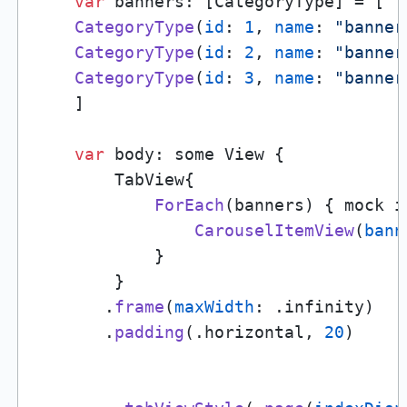
var
 banners: [CategoryType] = [

CategoryType
(
id
: 
1
, 
name
: 
"banner
CategoryType
(
id
: 
2
, 
name
: 
"banner
CategoryType
(
id
: 
3
, 
name
: 
"banner
    ]

var
 body: some View {

        TabView{

ForEach
(banners) { mock in
CarouselItemView
(
bann
            }

        }

       .
frame
(
maxWidth
: .infinity)

       .
padding
(.horizontal, 
20
)
