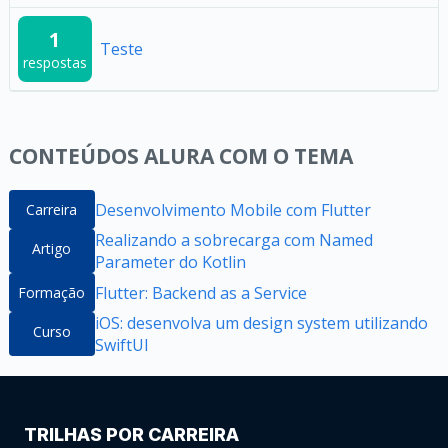
1
Teste
respostas
CONTEÚDOS ALURA COM O TEMA
Desenvolvimento Mobile com Flutter
Carreira
Realizando a sobrecarga com Named
Artigo
Parameter do Kotlin
Flutter: Backend as a Service
Formação
iOS: desenvolva um design system utilizando
Curso
SwiftUI
TRILHAS POR CARREIRA