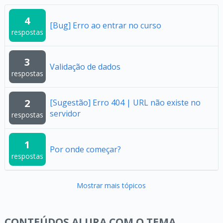
4
[Bug] Erro ao entrar no curso
respostas
3
Validação de dados
respostas
2
[Sugestão] Erro 404 | URL não existe no
servidor
respostas
1
Por onde começar?
respostas
Mostrar mais tópicos
CONTEÚDOS ALURA COM O TEMA