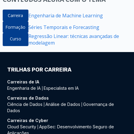
Engenharia de Machine Learning
Carreira
Séries Temporais e Forecasting
Formação
Regressão Linear: técnicas avançadas de
Curso
modelagem
TRILHAS POR CARREIRA
Carreiras de IA
Engenharia de IA
Especialista em IA
|
Carreiras de Dados
Ciência de Dados
Análise de Dados
Governança de
|
|
Dados
Carreiras de Cyber
Cloud Security
AppSec: Desenvolvimento Seguro de
|
Aplicações