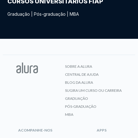
CURSOS UNIVERSITÁRIOS FIAP
Graduação
|
Pós-graduação
|
MBA
SOBRE A ALURA
CENTRAL DE AJUDA
BLOG DA ALURA
SUGIRA UM CURSO OU CARREIRA
GRADUAÇÃO
PÓS-GRADUAÇÃO
MBA
ACOMPANHE-NOS
APPS